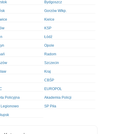
ystok
Bydgoszcz
ńsk
Gorzów Wlkp.
wice
Kielce
ków
KSP
in
Łódź
tyn
Opole
nań
Radom
szów
Szczecin
cław
Kraj
CBŚP
C
EUROPOL
ta Policyjna
Akademia Policji
 Legionowo
SP Piła
łupsk