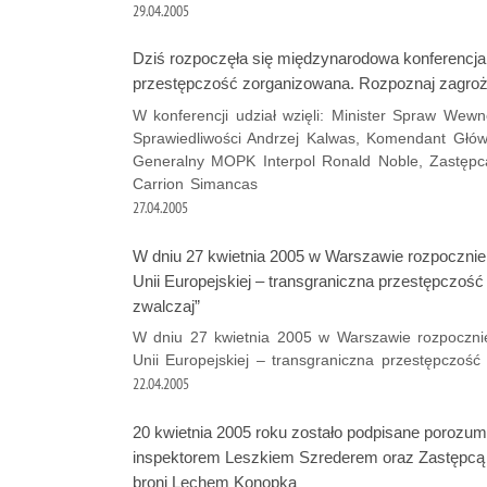
29.04.2005
Dziś rozpoczęła się międzynarodowa konferencja 
przestępczość zorganizowana. Rozpoznaj zagroże
W konferencji udział wzięli: Minister Spraw Wewnę
Sprawiedliwości Andrzej Kalwas, Komendant Główn
Generalny MOPK Interpol Ronald Noble, Zastępca
Carrion Simancas
27.04.2005
W dniu 27 kwietnia 2005 w Warszawie rozpocznie
Unii Europejskiej – transgraniczna przestępczoś
zwalczaj”
W dniu 27 kwietnia 2005 w Warszawie rozpoczni
Unii Europejskiej – transgraniczna przestępczość
22.04.2005
20 kwietnia 2005 roku zostało podpisane poroz
inspektorem Leszkiem Szrederem oraz Zastępcą
broni Lechem Konopką