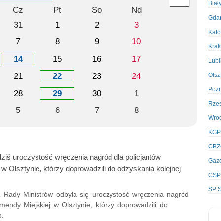
Biał
Cz
Pt
So
Nd
Gda
31
1
2
3
Kato
7
8
9
10
Kra
14
15
16
17
Lubl
21
22
23
24
Olsz
Poz
28
29
30
1
Rze
5
6
7
8
Wro
KGP
CBZ
ziś uroczystość wręczenia nagród dla policjantów
Gaze
w Olsztynie, którzy doprowadzili do odzyskania kolejnej
CSP
SP S
sa Rady Ministrów odbyła się uroczystość wręczenia nagród
mendy Miejskiej w Olsztynie, którzy doprowadzili do
o.