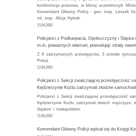
konferencja prasowa, w której uczestniczyli: Mini
Komendant Główny Policji - gen. insp. Leszek Sz
mł. insp. Alicja Hytrek.
13.04.2005
Policjanci z Podkarpacia, Opolszczyzny i Śląska r
m.in. poważnych włamań, powodując straty nawet n
Z 8 zatrzymanych przestępców, 3 zostało tymcza
Policji.
12.04.2005
Policjanci z Sekcji zwalczającej przestępczoś
Kędzierzynie Koźlu zatrzymali złodziei samochod
Policjanci z Sekcji zwalczającej przestępczoś
Kędzierzynie Koźlu zatrzymali dwóch mężczyzn, 
śląskim i małopolskim.
11.04.2005
Komendant Główny Policji wpisał się do Księgi K