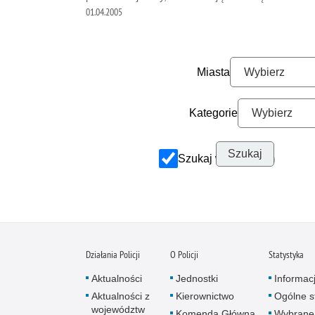
01.04.2005
Miasta
Kategorie
Szukaj w archiwum
Działania Policji
O Policji
Statystyka
Aktualności
Jednostki
Informac
Aktualności z
Kierownictwo
Ogólne st
województw
Komenda Główna
Wybrane