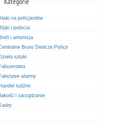
Kategorie
Ataki na policjantów
Bójki i pobicia
Broń i amunicja
Centralne Biuro Śledcze Policji
Dzieła sztuki
Fałszerstwa
Fałszywe alarmy
Handel ludźmi
Jakość i zarządzanie
Kadry
Kobiety w Policji
Korupcja
Kradzież