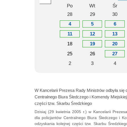
Po
Wt
Śr
28
29
30
4
5
6
11
12
13
18
19
20
25
26
27
2
3
4
W Kancelarii Prezesa Rady Ministrów odbyła się d
Centralnego Biura Śledczego i Komendy Miejskiej 
części tzw. Skarbu Średzkiego
Dzisiaj (29 kwietnia 2005 r.) w Kancelarii Preze
dla policjantów Centralnego Biura Śledczego i Ko
odzyskania kolejnej części tzw. Skarbu Średzkieg