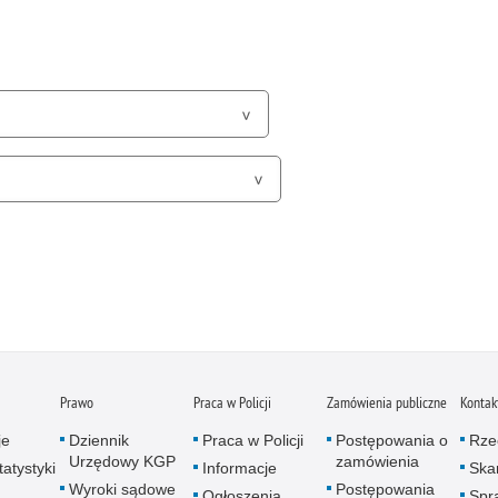
Prawo
Praca w Policji
Zamówienia publiczne
Kontak
je
Dziennik
Praca w Policji
Postępowania o
Rze
Urzędowy KGP
zamówienia
atystyki
Informacje
Skar
Wyroki sądowe
Postępowania
Ogłoszenia
Spr