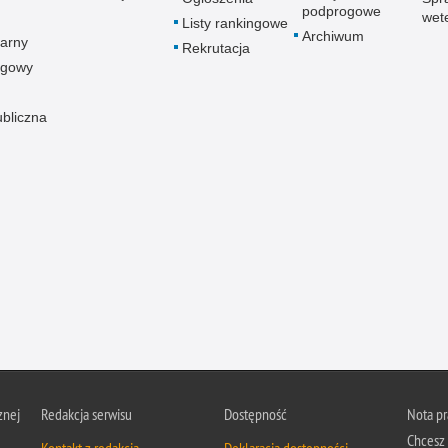
podprogowe
wet
Listy rankingowe
Archiwum
arny
Rekrutacja
ogowy
ubliczna
znej
Redakcja serwisu
Dostępność
Nota p
Chcesz 