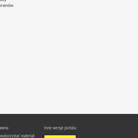
eranów
Ruch Drogowy
Samobójstwa
Sport
Stalking
Statystyka
Szkolenia i ćwiczenia
Terroryzm
Unia Europejska
Uprowadzenia
Uroczystości
Utonięcia
Współpraca międzynarodowa
Współpraca Policji z innymi podmiotami
rawna
Inne wersje portalu
Wykroczenia
wykorzystać materiał