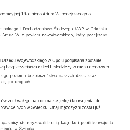
peracyjnej 19-letniego Artura W. podejrzanego o
 Kryminalnego i Dochodzeniowo-Śledczego KWP w Gdańsku
go Artura W. z powiatu nowodworskiego, który podejrzany
Sali Urzędu Wojewódzkiego w Opolu podpisana zostanie
awą bezpieczeństwa dzieci i młodzieży w ruchu drogowym.
iego poziomu bezpieczeństwa naszych dzieci oraz
 się po drogach.
ców zuchwałego napadu na kasjerkę i konwojenta, do
odpraw celnych w Świecku. Obaj mężczyźni zostali już
astnicy sterroryzowali bronią kasjerkę i pobili konwojenta
rminalu w Świecku.