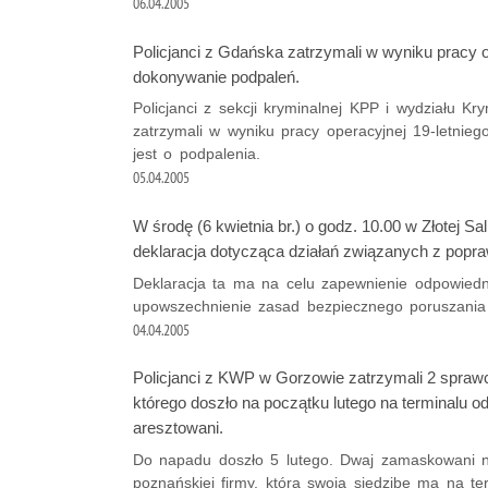
06.04.2005
Policjanci z Gdańska zatrzymali w wyniku pracy o
dokonywanie podpaleń.
Policjanci z sekcji kryminalnej KPP i wydziału
zatrzymali w wyniku pracy operacyjnej 19-letnie
jest o podpalenia.
05.04.2005
W środę (6 kwietnia br.) o godz. 10.00 w Złotej 
deklaracja dotycząca działań związanych z popr
Deklaracja ta ma na celu zapewnienie odpowiedn
upowszechnienie zasad bezpiecznego poruszania
04.04.2005
Policjanci z KWP w Gorzowie zatrzymali 2 spraw
którego doszło na początku lutego na terminalu 
aresztowani.
Do napadu doszło 5 lutego. Dwaj zamaskowani nap
poznańskiej firmy, która swoją siedzibę ma na te