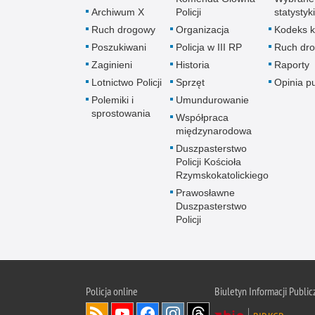
Archiwum X
Policji
statystyki
Ruch drogowy
Organizacja
Kodeks k
Poszukiwani
Policja w III RP
Ruch dr
Zaginieni
Historia
Raporty
Lotnictwo Policji
Sprzęt
Opinia p
Polemiki i
Umundurowanie
sprostowania
Współpraca
międzynarodowa
Duszpasterstwo
Policji Kościoła
Rzymskokatolickiego
Prawosławne
Duszpasterstwo
Policji
Policja
online
Biuletyn Informacji Public