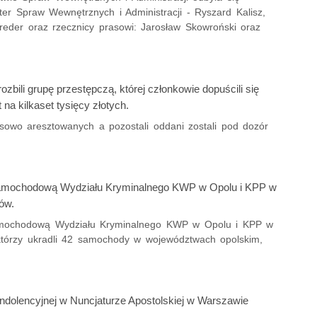
ster Spraw Wewnętrznych i Administracji - Ryszard Kalisz,
reder oraz rzecznicy prasowi: Jarosław Skowroński oraz
ozbili grupę przestępczą, której członkowie dopuścili się
a kilkaset tysięcy złotych.
sowo aresztowanych a pozostali oddani zostali pod dozór
ć samochodową Wydziału Kryminalnego KWP w Opolu i KPP w
ów.
ć samochodową Wydziału Kryminalnego KWP w Opolu i KPP w
którzy ukradli 42 samochody w województwach opolskim,
ondolencyjnej w Nuncjaturze Apostolskiej w Warszawie