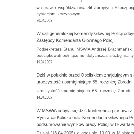
w sprawie współdziałania Sił Zbrojnych Rzeczpospo
sytuacjom kryzysowym.
20.04.2005
W sali generalskiej Komendy Głównej Policji odby
Zastępcy Komendanta Głównego Policji.
Podsekretarz Stanu MSWiA Andrzej Brachmański i
podziękowali pełniącemu dotychczas służbę na t
19.04.2005
Dziś w południe przed Obeliskiem znajdującym s
uroczystość upamiętniająca 65. rocznicę Zbrodni K
Uroczystość upamiętniająca 65. rocznicę Zbrodni 
14.04.2005
W MSWiA odbyła się dziś konferencja prasowa z 
Ryszarda Kalisza oraz Komendanta Głównego Polic
podsumowanie wyników pracy Policji w I kwartale 
Dzisiaj (13.04.2005) o godzinie 10.00 w Minister