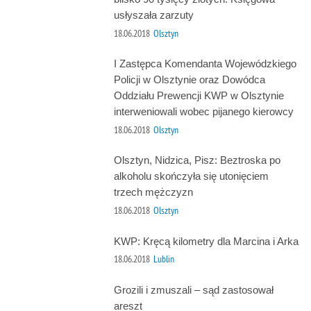
usłyszała zarzuty
18.06.2018
Olsztyn
I Zastępca Komendanta Wojewódzkiego
Policji w Olsztynie oraz Dowódca
Oddziału Prewencji KWP w Olsztynie
interweniowali wobec pijanego kierowcy
18.06.2018
Olsztyn
Olsztyn, Nidzica, Pisz: Beztroska po
alkoholu skończyła się utonięciem
trzech mężczyzn
18.06.2018
Olsztyn
KWP: Kręcą kilometry dla Marcina i Arka
18.06.2018
Lublin
Grozili i zmuszali – sąd zastosował
areszt