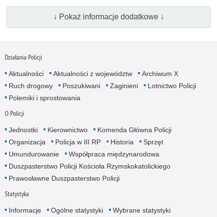
↓ Pokaż informacje dodatkowe ↓
Działania Policji
Aktualności
Aktualności z województw
Archiwum X
Ruch drogowy
Poszukiwani
Zaginieni
Lotnictwo Policji
Polemiki i sprostowania
O Policji
Jednostki
Kierownictwo
Komenda Główna Policji
Organizacja
Policja w III RP
Historia
Sprzęt
Umundurowanie
Współpraca międzynarodowa
Duszpasterstwo Policji Kościoła Rzymskokatolickiego
Prawosławne Duszpasterstwo Policji
Statystyka
Informacje
Ogólne statystyki
Wybrane statystyki