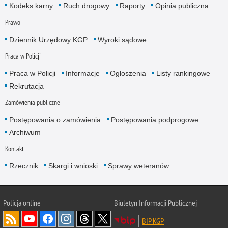
Kodeks karny
Ruch drogowy
Raporty
Opinia publiczna
Prawo
Dziennik Urzędowy KGP
Wyroki sądowe
Praca w Policji
Praca w Policji
Informacje
Ogłoszenia
Listy rankingowe
Rekrutacja
Zamówienia publiczne
Postępowania o zamówienia
Postępowania podprogowe
Archiwum
Kontakt
Rzecznik
Skargi i wnioski
Sprawy weteranów
Policja
online
Biuletyn Informacji Publicznej
BIP KGP