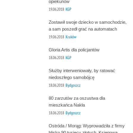
opiekunów
19.06.2018
KGP
Zostawił swoje dziecko w samochodzie,
a sam poszedł grać na automatach
19.06.2018
Kraków
Gloria Artis dla policjantów
18.06.2018
KGP
Służby interweniowały, by ratować
niedoszłego samobójcę
18.06.2018
Bydgoszcz
80 zarzutów za oszustwa dla
mieszkańca Nakła
18.06.2018
Bydgoszcz
Ostróda / Morąg: Wyprowadziła z firmy
blisko 90 tysięcy złotych. Księgowa