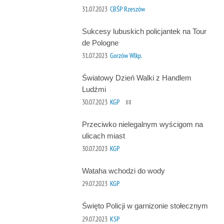
31.07.2023
CBŚP Rzeszów
Sukcesy lubuskich policjantek na Tour
de Pologne
31.07.2023
Gorzów Wlkp.
Światowy Dzień Walki z Handlem
Ludźmi
30.07.2023
KGP
Przeciwko nielegalnym wyścigom na
ulicach miast
30.07.2023
KGP
Wataha wchodzi do wody
29.07.2023
KGP
Święto Policji w garnizonie stołecznym
29.07.2023
KSP