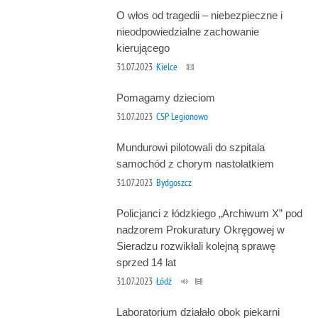
O włos od tragedii – niebezpieczne i
nieodpowiedzialne zachowanie
kierującego
31.07.2023
Kielce
Pomagamy dzieciom
31.07.2023
CSP Legionowo
Mundurowi pilotowali do szpitala
samochód z chorym nastolatkiem
31.07.2023
Bydgoszcz
Policjanci z łódzkiego „Archiwum X” pod
nadzorem Prokuratury Okręgowej w
Sieradzu rozwikłali kolejną sprawę
sprzed 14 lat
31.07.2023
Łódź
Laboratorium działało obok piekarni