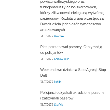
powiatu wałbrzyskiego oraz
funkcjonariuszy celno-skarbowych,
którzy zlikwidowali nielegalną wytwórnię
papierosów. Rozbita grupa przestępcza.
Dwadzieścia jeden osób tymczasowo
aresztowanych
31.07.2023
Wrocław
Pies potrzebował pomocy. Otrzymał ją
od policjantów
31.07.2023
Gorzów Wlkp.
Weekendowe działania Stop Agresji-Stop
Drift
31.07.2023
Lublin
Policjanci odzyskali ukradzione porsche
i zatrzymali paserów
31.07.2023
Gdańsk