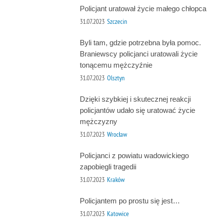
Policjant uratował życie małego chłopca
31.07.2023
Szczecin
Byli tam, gdzie potrzebna była pomoc.
Braniewscy policjanci uratowali życie
tonącemu mężczyźnie
31.07.2023
Olsztyn
Dzięki szybkiej i skutecznej reakcji
policjantów udało się uratować życie
mężczyzny
31.07.2023
Wrocław
Policjanci z powiatu wadowickiego
zapobiegli tragedii
31.07.2023
Kraków
Policjantem po prostu się jest…
31.07.2023
Katowice