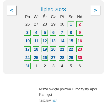
lipiec 2023
Po
Wt
Śr
Cz
Pt
So
Nd
26
27
28
29
30
1
2
3
4
5
6
7
8
9
10
11
12
13
14
15
16
17
18
19
20
21
22
23
24
25
26
27
28
29
30
31
1
2
3
4
5
6
Msza święta polowa i uroczysty Apel
Pamięci
31.07.2023
KGP