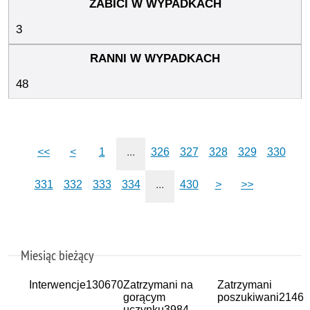
3
48
<<
<
1
...
326
327
328
329
330
331
332
333
334
...
430
>
>>
Miesiąc bieżący
Interwencje
130670
Zatrzymani na
Zatrzymani
gorącym
poszukiwani
2146
uczynku
3984