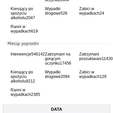
Kierujący po
Wypadki
Zabici w
spożyciu
drogowe
526
wypadkach
24
alkoholu
2047
Ranni w
wypadkach
619
Miesiąc poprzedni
Interwencje
546142
Zatrzymani na
Zatrzymani
gorącym
poszukiwani
11430
uczynku
17456
Kierujący po
Wypadki
Zabici w
spożyciu
drogowe
2094
wypadkach
129
alkoholu
9212
Ranni w
wypadkach
2385