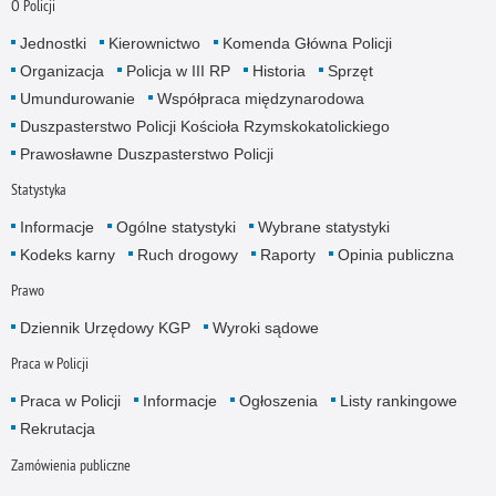
O Policji
Jednostki
Kierownictwo
Komenda Główna Policji
Organizacja
Policja w III RP
Historia
Sprzęt
Umundurowanie
Współpraca międzynarodowa
Duszpasterstwo Policji Kościoła Rzymskokatolickiego
Prawosławne Duszpasterstwo Policji
Statystyka
Informacje
Ogólne statystyki
Wybrane statystyki
Kodeks karny
Ruch drogowy
Raporty
Opinia publiczna
Prawo
Dziennik Urzędowy KGP
Wyroki sądowe
Praca w Policji
Praca w Policji
Informacje
Ogłoszenia
Listy rankingowe
Rekrutacja
Zamówienia publiczne