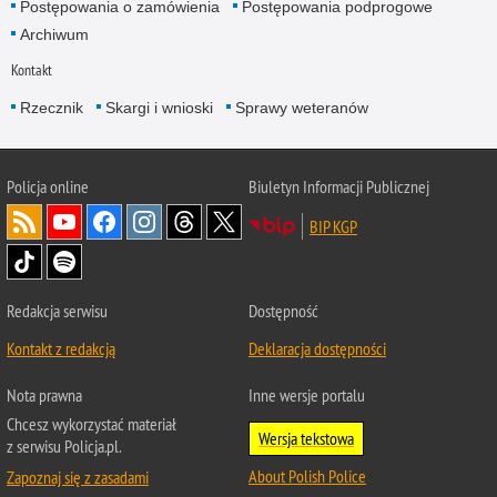
Postępowania o zamówienia
Postępowania podprogowe
Archiwum
Kontakt
Rzecznik
Skargi i wnioski
Sprawy weteranów
Policja
online
Biuletyn Informacji Publicznej
BIP KGP
Redakcja serwisu
Dostępność
Kontakt z redakcją
Deklaracja dostępności
Nota prawna
Inne wersje portalu
Chcesz wykorzystać materiał
Wersja tekstowa
z serwisu Policja.pl.
About Polish Police
Zapoznaj się z zasadami