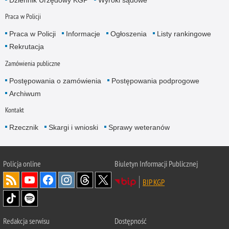
Dziennik Urzędowy KGP
Wyroki sądowe
Praca w Policji
Praca w Policji
Informacje
Ogłoszenia
Listy rankingowe
Rekrutacja
Zamówienia publiczne
Postępowania o zamówienia
Postępowania podprogowe
Archiwum
Kontakt
Rzecznik
Skargi i wnioski
Sprawy weteranów
Policja
online
Biuletyn Informacji Publicznej
BIP KGP
Redakcja serwisu
Dostępność