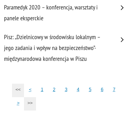
Paramedyk 2020 – konferencja, warsztaty i
panele eksperckie
Pisz: „Dzielnicowy w środowisku lokalnym –
jego zadania i wpływ na bezpieczeństwo”-
międzynarodowa konferencja w Piszu
<<
<
1
2
3
4
5
6
7
>
>>