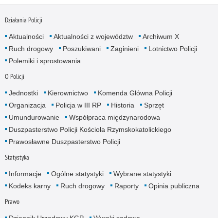
Działania Policji
Aktualności
Aktualności z województw
Archiwum X
Ruch drogowy
Poszukiwani
Zaginieni
Lotnictwo Policji
Polemiki i sprostowania
O Policji
Jednostki
Kierownictwo
Komenda Główna Policji
Organizacja
Policja w III RP
Historia
Sprzęt
Umundurowanie
Współpraca międzynarodowa
Duszpasterstwo Policji Kościoła Rzymskokatolickiego
Prawosławne Duszpasterstwo Policji
Statystyka
Informacje
Ogólne statystyki
Wybrane statystyki
Kodeks karny
Ruch drogowy
Raporty
Opinia publiczna
Prawo