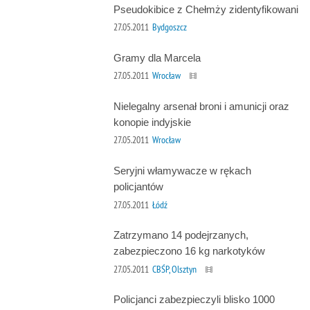
Pseudokibice z Chełmży zidentyfikowani
27.05.2011
Bydgoszcz
Gramy dla Marcela
27.05.2011
Wrocław
Nielegalny arsenał broni i amunicji oraz
konopie indyjskie
27.05.2011
Wrocław
Seryjni włamywacze w rękach
policjantów
27.05.2011
Łódź
Zatrzymano 14 podejrzanych,
zabezpieczono 16 kg narkotyków
27.05.2011
CBŚP, Olsztyn
Policjanci zabezpieczyli blisko 1000