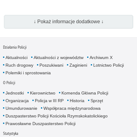
↓ Pokaż informacje dodatkowe ↓
Działania Policji
Aktualności
Aktualności z województw
Archiwum X
Ruch drogowy
Poszukiwani
Zaginieni
Lotnictwo Policji
Polemiki i sprostowania
O Policji
Jednostki
Kierownictwo
Komenda Główna Policji
Organizacja
Policja w III RP
Historia
Sprzęt
Umundurowanie
Współpraca międzynarodowa
Duszpasterstwo Policji Kościoła Rzymskokatolickiego
Prawosławne Duszpasterstwo Policji
Statystyka