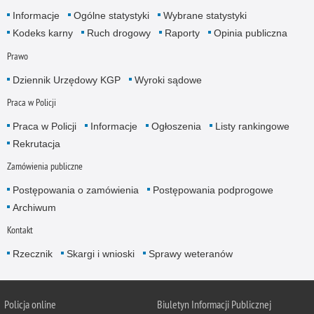
Informacje
Ogólne statystyki
Wybrane statystyki
Kodeks karny
Ruch drogowy
Raporty
Opinia publiczna
Prawo
Dziennik Urzędowy KGP
Wyroki sądowe
Praca w Policji
Praca w Policji
Informacje
Ogłoszenia
Listy rankingowe
Rekrutacja
Zamówienia publiczne
Postępowania o zamówienia
Postępowania podprogowe
Archiwum
Kontakt
Rzecznik
Skargi i wnioski
Sprawy weteranów
Policja
online
Biuletyn Informacji Publicznej