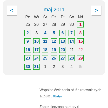
maj 2011
Po
Wt
Śr
Cz
Pt
So
Nd
25
26
27
28
29
30
1
2
3
4
5
6
7
8
9
10
11
12
13
14
15
16
17
18
19
20
21
22
23
24
25
26
27
28
29
30
31
1
2
3
4
5
Wspólne ćwiczenia służb ratowniczych
27.05.2011
Olsztyn
Zabezpieczono narkotyki