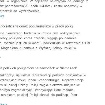
oholu w organizmie. W pojeździe należącym do jednego z
ów podróżowało 31 osób. 54-latek został osadzony w
areszcie do wytrzeźwienia.
dom
iograficzne coraz popularniejsze w pracy policji
t od pierwszego badania w Polsce tzw. wykrywaczem
olscy policjanci coraz częściej sięgają po badania
ne, rocznie jest ich kilkaset"- powiedziała w rozmowie z PAP
r Magdalena Zubańska z Wyższej Szkoły Policji w
P
le polskich policjantów na zawodach w Niemczech
kończył się udział reprezentacji polskich policjantów w
rzeleckich Policji landu Brandenburgia. Reprezentacja
 słupskiej Szkoły Policji zajęła pierwsze miejsce w
i drużyn zagranicznych, zdobywając złote medale.
strzelcem polskiej Policji okazał się podinsp. Piotr
Słupsk