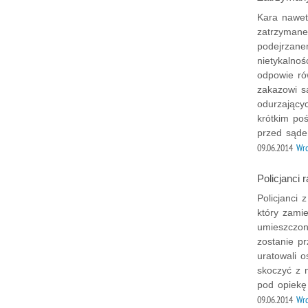
Kara nawet
zatrzymane
podejrzanem
nietykalnoś
odpowie ró
zakazowi s
odurzający
krótkim poś
przed sąd
09.06.2014
Wr
Policjanci r
Policjanci 
który zami
umieszczon
zostanie pr
uratowali o
skoczyć z 
pod opiekę 
09.06.2014
Wro