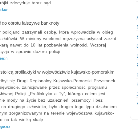
 trójki zdecyduje teraz sąd.
ocław
 do obrotu fałszywe banknoty
 policjanci zatrzymali osobę, która wprowadziła w obieg
tuzłotówki. W miniony weekend mężczyzna usłyszał zarzut
karą nawet do 10 lat pozbawienia wolności. Wczoraj
yzja w sprawie dozoru policji.
zecin
 stolicą profilaktyki w województwie kujawsko-pomorskim
dbył się Drugi Regionalny Kujawsko-Pomorski Przystanek
sięwzięcie, zainicjowane przez społeczność programu
wnej Policji „Profilaktyka a Ty”, którego celem jest
ie mody na życie bez uzależnień, przemocy i bez
i na drugiego człowieka, było drugim tego typu działaniem
cznym zorganizowanym na terenie województwa kujawsko-
o na tak wielką skalę.
goszcz