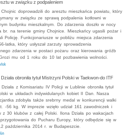
resztu w związku z podpaleniem
z Chojnic doprowadzili do aresztu mieszkańca powiatu, który
rzymany w związku ze sprawą podpalenia kotłowni w
nnym budynku mieszkalnym. Do zdarzenia doszło w nocy
 br. na terenie gminy Chojnice. Mieszkańcy ugasili pożar i
i Policję. Funkcjonariusze w pobliżu miejsca zdarzenia
56-latka, który usłyszał zarzuty sprowadzenia
znego zdarzenia w postaci pożaru oraz kierowania gróźb
 Grozi mu od 1 roku do 10 lat pozbawienia wolności.
ańsk
a Działa obroniła tytuł Mistrzyni Polski w Taekwon-do ITF
a Działa z Komisariatu IV Policji w Lublinie obroniła tytuł
olski w układach indywidulanych kobiet II Dan. Nasza
icjantka zdobyła także srebrny medal w konkurencji walki
at. -56 kg. W imprezie wzięło udział 161 zawodniczek i
 z 30 klubów z całej Polski. Ilona Działa po wakacjach
 przygotowania do Pucharu Europy, który odbędzie się w
12 października 2014 r. w Budapeszcie.
lin