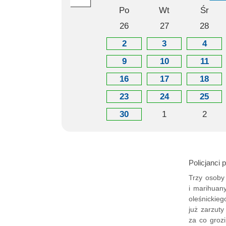
Po
Wt
Śr
26
27
28
2
3
4
9
10
11
16
17
18
23
24
25
30
1
2
Policjanci 
Trzy osoby
i marihuany
oleśnickieg
już zarzuty
za co groz