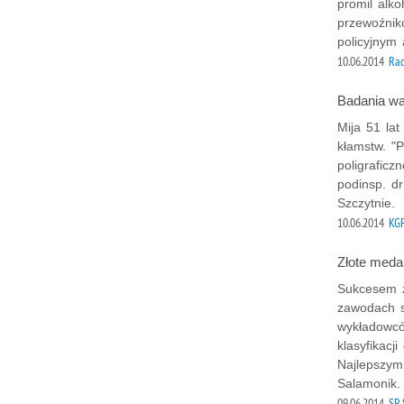
promil alk
przewoźnik
policyjnym 
10.06.2014
Ra
Badania war
Mija 51 la
kłamstw. "P
poligraficz
podinsp. d
Szczytnie.
10.06.2014
KG
Złote meda
Sukcesem za
zawodach st
wykładowców
klasyfikacj
Najlepszym 
Salamonik.
09.06.2014
SP 