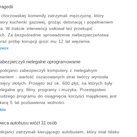
ragedii
 z chorzowskiej komendy zatrzymali mężczyznę, który
awory kuchenki gazowej, grożąc detonacją i popełnieniem
. W trakcie interwencji usiłował też przekupić
h. Za bezpośrednie sprowadzenie niebezpieczeństwa
oraz próbę korupcji grozi mu 12 lat więzienia.
owice
zabezpieczyli nielegalne oprogramowanie
olicjanci zabezpieczyli komputery z nielegalnym
aniem - wartość oszacowanych strat twórcy wyniosła
ysięcy złotych. Przejęto też ok. 600 płyt, na których były
elegalne gry, filmy, programy i muzyka. Przestępstwo
cudzego programu do osiągnięcia korzyści majątkowej jest
karą 5 lat pozbawienia wolności.
aków
rowca autobusu wiózł 31 osób
licjanci zatrzymali kierującego autobusem, który miał blisko