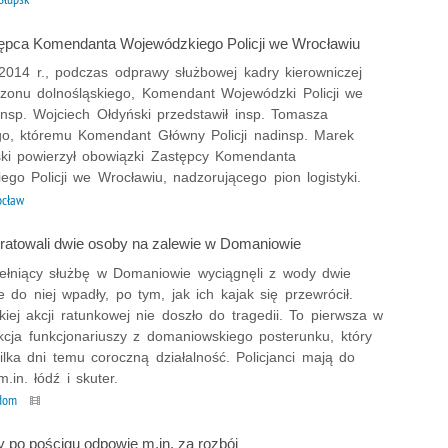
pca Komendanta Wojewódzkiego Policji we Wrocławiu
2014 r., podczas odprawy służbowej kadry kierowniczej
nizonu dolnośląskiego, Komendant Wojewódzki Policji we
insp. Wojciech Ołdyński przedstawił insp. Tomasza
go, któremu Komendant Główny Policji nadinsp. Marek
ski powierzył obowiązki Zastępcy Komendanta
go Policji we Wrocławiu, nadzorującego pion logistyki.
ocław
 uratowali dwie osoby na zalewie w Domaniowie
 pełniący służbę w Domaniowie wyciągnęli z wody dwie
e do niej wpadły, po tym, jak ich kajak się przewrócił.
kiej akcji ratunkowej nie doszło do tragedii. To pierwsza w
kcja funkcjonariuszy z domaniowskiego posterunku, który
ilka dni temu coroczną działalność. Policjanci mają do
m.in. łódź i skuter.
dom
 po pościgu odpowie m.in. za rozbój