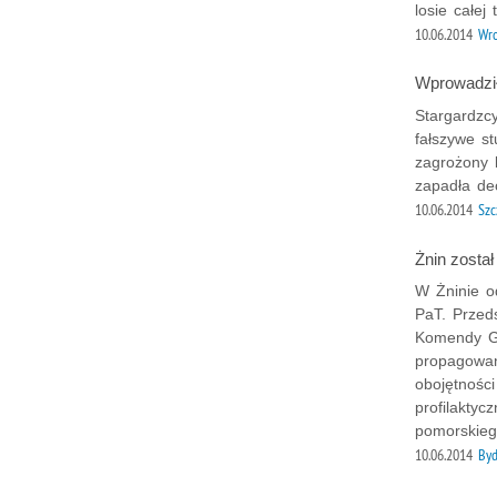
losie całej
10.06.2014
Wr
Wprowadził
Stargardzcy
fałszywe s
zagrożony 
zapadła dec
10.06.2014
Szc
Żnin został
W Żninie o
PaT. Przed
Komendy Głó
propagowan
obojętnośc
profilakty
pomorskieg
10.06.2014
Byd