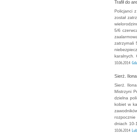
Trafił do a
Policjanci 
został zat
wielorodzi
5/6 czerwca
zaalarmowal
zatrzymali 
niebezpiec
karalnych.
10.06.2014
Gd
Sierż. Ilon
Sierż. Ilon
Mistrzyni P
dzielna pol
kobiet w k
zawodników
rozpocznie
dniach 10-
10.06.2014
Lub