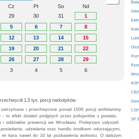
Biał
Cz
Pt
So
Nd
Gda
29
30
31
1
Kato
5
6
7
8
Kra
12
13
14
15
Lubl
Olsz
19
20
21
22
Poz
26
27
28
29
Rze
3
4
5
6
Wro
KGP
CBZ
przechwycili 1,5 tys. porcji narkotyków
Gaze
 zatrzymane i przechwycone ponad 1500 porcji amfetaminy
CSP
 - to efekt działań podjętych przez policjantów z powiatu
SP S
o i oddziałów prewencji we Wrocławiu. Podejrzani usłyszeli
 posiadania, udzielania oraz handlu środkami odurzającymi,
i im kara nawet do 10 lat pozbawienia wolności. O dalszym