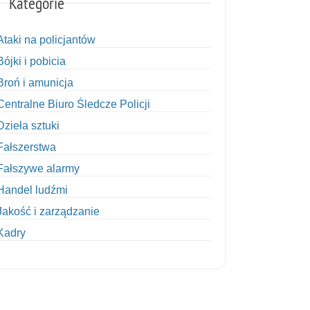
Kategorie
Ataki na policjantów
Bójki i pobicia
Broń i amunicja
Centralne Biuro Śledcze Policji
Dzieła sztuki
Fałszerstwa
Fałszywe alarmy
Handel ludźmi
Jakość i zarządzanie
Kadry
Kobiety w Policji
Korupcja
Kradzież