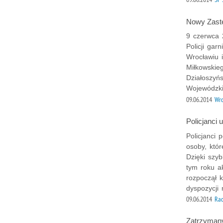
Nowy Zastę
9 czerwca 
Policji gar
Wrocławiu 
Miłkowskie
Działoszyń
Wojewódzkie
09.06.2014
Wr
Policjanci
Policjanci
osoby, któr
Dzięki szyb
tym roku a
rozpoczął k
dyspozycji 
09.06.2014
Ra
Zatrzymany