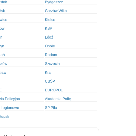
ystok
Bydgoszcz
ńsk
Gorzów Wlkp.
wice
Kielce
ków
KSP
in
Łódź
tyn
Opole
nań
Radom
szów
Szczecin
cław
Kraj
CBŚP
C
EUROPOL
ta Policyjna
Akademia Policji
 Legionowo
SP Piła
łupsk