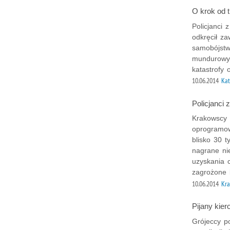
O krok od t
Policjanci
odkręcił z
samobójstwa
mundurowyc
katastrofy 
10.06.2014
Kat
Policjanci 
Krakowscy p
oprogramow
blisko 30 t
nagrane ni
uzyskania 
zagrożone 
10.06.2014
Kr
Pijany kie
Grójeccy po