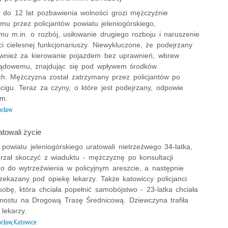
 do 12 lat pozbawienia wolności grozi mężczyźnie
mu przez policjantów powiatu jeleniogórskiego,
u m.in. o rozbój, usiłowanie drugiego rozboju i naruszenie
ci cielesnej funkcjonariuszy. Niewykluczone, że podejrzany
wnież za kierowanie pojazdem bez uprawnień, wbrew
ądowemu, znajdując się pod wpływem środków
ch. Mężczyzna został zatrzymany przez policjantów po
cigu. Teraz za czyny, o które jest podejrzany, odpowie
em.
ocław
atowali życie
z powiatu jeleniogórskiego uratowali nietrzeźwego 34-latka,
erzał skoczyć z wiaduktu - mężczyznę po konsultacji
o do wytrzeźwienia w policyjnym areszcie, a następnie
zekazany pod opiekę lekarzy. Także katowiccy policjanci
sobę, która chciała popełnić samobójstwo - 23-latka chciała
mostu na Drogową Trasę Średnicową. Dziewczyna trafiła
lekarzy.
cław, Katowice