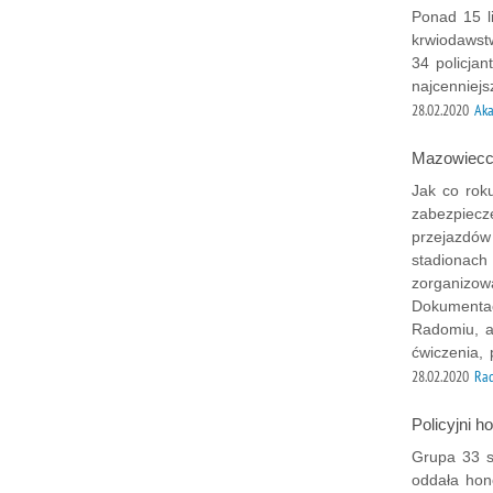
Ponad 15 l
krwiodawst
34 policjan
najcenniej
28.02.2020
Aka
Mazowieccy
Jak co rok
zabezpiecz
przejazdów
stadionach
zorganizow
Dokumentac
Radomiu, a
ćwiczenia, 
28.02.2020
Ra
Policyjni h
Grupa 33 s
oddała hon