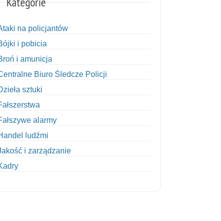
Kategorie
Ataki na policjantów
Bójki i pobicia
Broń i amunicja
Centralne Biuro Śledcze Policji
Dzieła sztuki
Fałszerstwa
Fałszywe alarmy
Handel ludźmi
Jakość i zarządzanie
Kadry
Kobiety w Policji
Korupcja
Kradzież