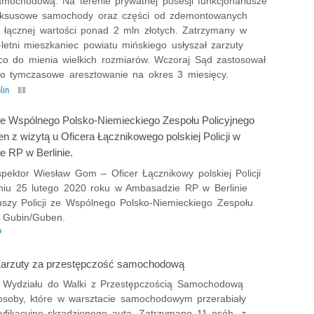
samochodową. Na terenie prywatnej posesji funkcjonariusze
luksusowe samochody oraz części od zdemontowanych
 łącznej wartości ponad 2 mln złotych. Zatrzymany w
letni mieszkaniec powiatu mińskiego usłyszał zarzuty
co do mienia wielkich rozmiarów. Wczoraj Sąd zastosował
o tymczasowe aresztowanie na okres 3 miesięcy.
lin
 ze Wspólnego Polsko-Niemieckiego Zespołu Policyjnego
 z wizytą u Oficera Łącznikowego polskiej Policji w
 RP w Berlinie.
spektor Wiesław Gom – Oficer Łącznikowy polskiej Policji
dniu 25 lutego 2020 roku w Ambasadzie RP w Berlinie
iuszy Policji ze Wspólnego Polsko-Niemieckiego Zespołu
o Gubin/Guben.
P
Zarzuty za przestępczość samochodową
 z Wydziału do Walki z Przestępczością Samochodową
 osoby, które w warsztacie samochodowym przerabiały
tyfikacyjne skradzionego auta. Zatrzymano 11 osób, z