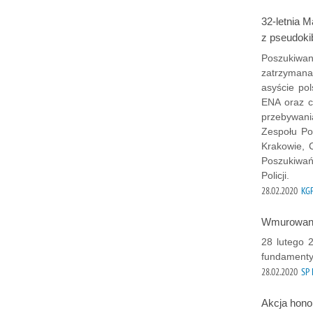
32-letnia 
z pseudoki
Poszukiwan
zatrzymana
asyście pol
ENA oraz c
przebywania
Zespołu Po
Krakowie, C
Poszukiwań
Policji.
28.02.2020
KG
Wmurowanie
28 lutego 
fundamenty
28.02.2020
SP 
Akcja hon