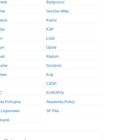
ystok
Bydgoszcz
ńsk
Gorzów Wlkp.
wice
Kielce
ków
KSP
in
Łódź
tyn
Opole
nań
Radom
szów
Szczecin
cław
Kraj
CBŚP
C
EUROPOL
ta Policyjna
Akademia Policji
 Legionowo
SP Piła
łupsk