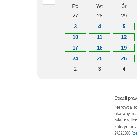
Po
Wt
Śr
27
28
29
3
4
5
10
11
12
17
18
19
24
25
26
2
3
4
Stracił pra
Kierowca fo
ukarany ma
miał na li
zatrzymany
29.02.2020
Rz