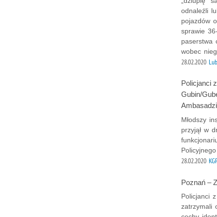
„dziuplę” 
odnaleźli 
pojazdów o
sprawie 36-
paserstwa 
wobec nieg
28.02.2020
Lub
Policjanci
Gubin/Guben
Ambasadzie
Młodszy in
przyjął w 
funkcjonar
Policyjneg
28.02.2020
KG
Poznań – 
Policjanci
zatrzymali
cechy iden