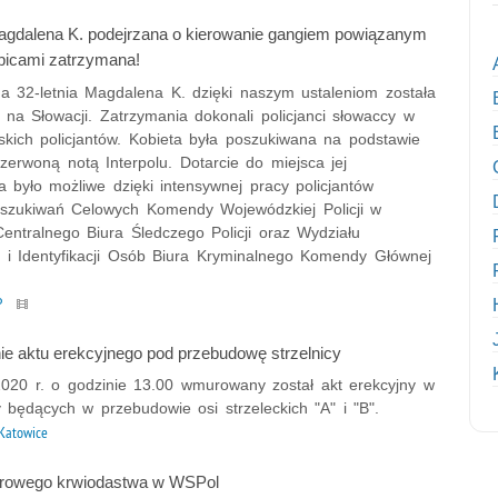
Magdalena K. podejrzana o kierowanie gangiem powiązanym
bicami zatrzymana!
a 32-letnia Magdalena K. dzięki naszym ustaleniom została
 na Słowacji. Zatrzymania dokonali policjanci słowaccy w
skich policjantów. Kobieta była poszukiwana na podstawie
zerwoną notą Interpolu. Dotarcie do miejsca jej
 było możliwe dzięki intensywnej pracy policjantów
szukiwań Celowych Komendy Wojewódzkiej Policji w
entralnego Biura Śledczego Policji oraz Wydziału
 i Identyfikacji Osób Biura Kryminalnego Komendy Głównej
P
 aktu erekcyjnego pod przebudowę strzelnicy
2020 r. o godzinie 13.00 wmurowany został akt erekcyjny w
 będących w przebudowie osi strzeleckich "A" i "B".
Katowice
orowego krwiodastwa w WSPol