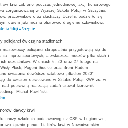
itrów krwi zebrano podczas jednodniowej akcji honorowego
wa zorganizowanej w Wyższej Szkole Policji w Szczytnie.
tów, pracowników oraz słuchaczy Uczelni, podzieliło się
szym darem jaki można ofiarować drugiemu człowiekowi.
demia Policji w Szczytnie
 policjanci ćwiczą na stadionach
u mazowieccy policjanci skrupulatnie przygotowują się do
enia imprez sportowych, a zwłaszcza meczów piłkarskich i
 ich uczestników. W dniach 6, 20 oraz 27 lutego na
 Wisły Płock, Pogoni Siedlce oraz Broni Radom
ano ćwiczenia dowódczo-sztabowe „Stadion 2020".
ję do ćwiczeń opracowano w Sztabie Policji KWP zs. w
 nad poprawną realizacją zadań czuwał kierownik
podinsp. Michał Pawliński.
dom
onorowi dawcy krwi
łuchaczy szkolenia podstawowego z CSP w Legionowie,
orowo łącznie ponad 14 litrów krwi w Nowodworskim