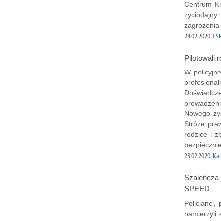
Centrum Kr
życiodajny
zagrożenia 
28.02.2020
CSP
Pilotowali 
W policyjne
profesjonal
Doświadcze
prowadzeni
Nowego życi
Stróże pra
rodzice i 
bezpiecznie
28.02.2020
Kat
Szaleńcza 
SPEED
Policjanci
namierzyli