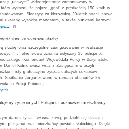
jazdę „uchwycił” wideorejestrator zamontowany w
, który wykazał, że pojazd „gnał” z prędkością 150 km/h w
abudowanym. Siedzący za kierownicą 20-latek stracił prawo
stał ukarany wysokim mandatem, a także punktami karnymi.
dgoszcz
i wyróżnione za wzorową służbę
ą służbę oraz szczególne zaangażowanie w realizację
bowych"… Takie słowa uznania usłyszały 33 policjantki
podlaskiego. Komendant Wojewódzki Policji w Białymstoku
or Daniel Kołnierowicz wraz z Zastępcami wręczyli
uszkom listy gratulacyjne życząc dalszych sukcesów
h. Spotkanie zorganizowano w ramach obchodów 95.
wołania Policji Kobiecej.
łystok
tujemy życie innych! Policjanci, uczniowie i mieszkańcy
zym darem życia - własną krwią, podzielili się dzisiaj z
ymi policjanci oraz mieszkańcy powiatu słubickiego. Dzięki