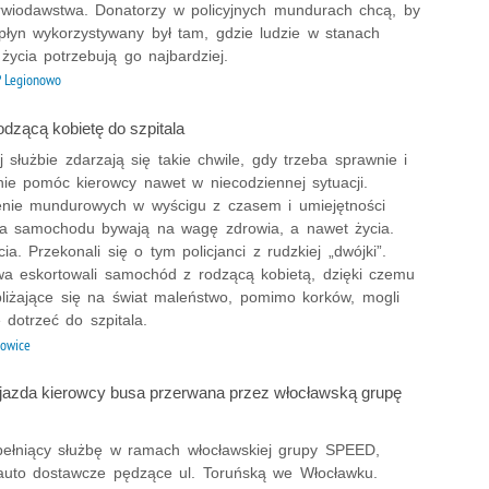
wiodawstwa. Donatorzy w policyjnych mundurach chcą, by
 płyn wykorzystywany był tam, gdzie ludzie w stanach
życia potrzebują go najbardziej.
 Legionowo
rodzącą kobietę do szpitala
j służbie zdarzają się takie chwile, gdy trzeba sprawnie i
nie pomóc kierowcy nawet w niecodziennej sytuacji.
nie mundurowych w wyścigu z czasem i umiejętności
a samochodu bywają na wagę zdrowia, a nawet życia.
a. Przekonali się o tym policjanci z rudzkiej „dwójki”.
wa eskortowali samochód z rodzącą kobietą, dzięki czemu
zbliżające się na świat maleństwo, pomimo korków, mogli
 dotrzeć do szpitala.
owice
jazda kierowcy busa przerwana przez włocławską grupę
, pełniący służbę w ramach włocławskiej grupy SPEED,
 auto dostawcze pędzące ul. Toruńską we Włocławku.