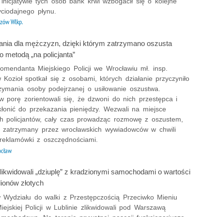
 inicjatywie tych osób bank krwi wzbogacił się o kolejne
życiodajnego płynu.
zów Wlkp.
nia dla mężczyzn, dzięki którym zatrzymano oszusta
o metodą „na policjanta”
omendanta Miejskiego Policji we Wrocławiu mł. insp.
Kozioł spotkał się z osobami, których działanie przyczyniło
rzymania osoby podejrzanej o usiłowanie oszustwa.
w porę zorientowali się, że dzwoni do nich przestępca i
kłonić do przekazania pieniędzy. Wezwali na miejsce
h policjantów, cały czas prowadząc rozmowę z oszustem,
ał zatrzymany przez wrocławskich wywiadowców w chwili
 reklamówki z oszczędnościami.
ocław
zlikwidowali „dziuplę” z kradzionymi samochodami o wartości
lionów złotych
 w Wydziału do walki z Przestępczością Przeciwko Mieniu
jskiej Policji w Lublinie zlikwidowali pod Warszawą