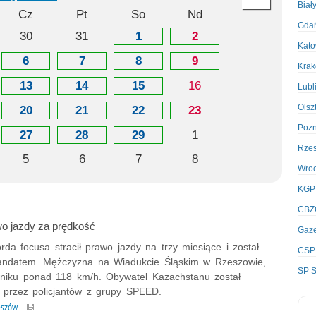
Biał
Cz
Pt
So
Nd
Gda
30
31
1
2
Kato
6
7
8
9
Kra
13
14
15
16
Lubl
Olsz
20
21
22
23
Poz
27
28
29
1
Rze
5
6
7
8
Wro
KGP
CBZ
wo jazdy za prędkość
Gaze
rda focusa stracił prawo jazdy na trzy miesiące i został
CSP
ndatem. Mężczyzna na Wiadukcie Śląskim w Rzeszowie,
SP S
czniku ponad 118 km/h. Obywatel Kazachstanu został
 przez policjantów z grupy SPEED.
eszów