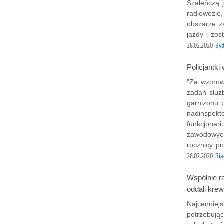
Szaleńczą 
radiowozie
obszarze z
jazdy i zo
28.02.2020
By
Policjantk
"Za wzorow
zadań służ
garnizonu 
nadinspekt
funkcjonari
zawodowyc
rocznicy po
28.02.2020
Bia
Wspólnie ra
oddali krew
Najcenniejs
potrzebując