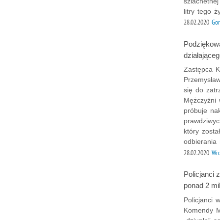
szlachetnej
litry tego 
28.02.2020
Gor
Podziękowa
działająceg
Zastępca K
Przemysław 
się do zat
Mężczyźni 
próbuje na
prawdziwyc
który zost
odbierania
28.02.2020
Wr
Policjanci 
ponad 2 mi
Policjanci
Komendy Mie