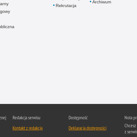
Archiwum
arny
Rekrutacja
ogowy
ubliczna
znej
Redakcja serwisu
Dostępność
Nota p
Chcesz 
Kontakt z redakcją
Deklaracja dostępności
z serwis