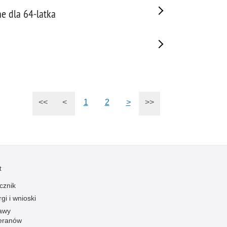
e dla 64-latka
<<
<
1
2
>
>>
t
cznik
gi i wnioski
awy
eranów