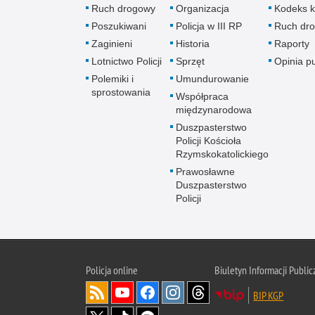
Ruch drogowy
Organizacja
Kodeks k
Poszukiwani
Policja w III RP
Ruch dr
Zaginieni
Historia
Raporty
Lotnictwo Policji
Sprzęt
Opinia p
Polemiki i
Umundurowanie
sprostowania
Współpraca
międzynarodowa
Duszpasterstwo
Policji Kościoła
Rzymskokatolickiego
Prawosławne
Duszpasterstwo
Policji
Policja
online
Biuletyn Informacji Public
BIP KGP