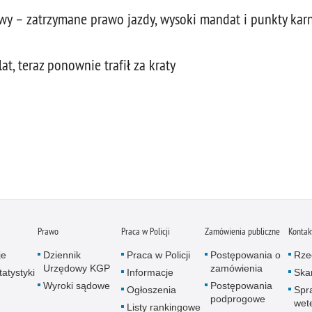
y – zatrzymane prawo jazdy, wysoki mandat i punkty karn
at, teraz ponownie trafił za kraty
Prawo
Praca w Policji
Zamówienia publiczne
Kontak
je
Dziennik
Praca w Policji
Postępowania o
Rze
Urzędowy KGP
zamówienia
atystyki
Informacje
Skar
Wyroki sądowe
Postępowania
Ogłoszenia
Spr
podprogowe
wet
Listy rankingowe