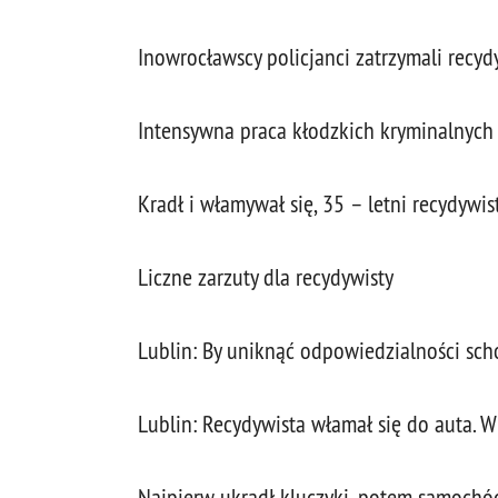
Inowrocławscy policjanci zatrzymali recyd
Intensywna praca kłodzkich kryminalnych 
Kradł i włamywał się, 35 – letni recydywist
Liczne zarzuty dla recydywisty
Lublin: By uniknąć odpowiedzialności scho
Lublin: Recydywista włamał się do auta. 
Najpierw ukradł kluczyki, potem samochó