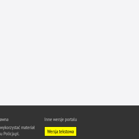
rawna
Inne wersje portalu
wykorzystać materiał
Wersja tekstowa
u Policja.pl.