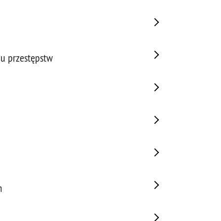
gu przestępstw
m