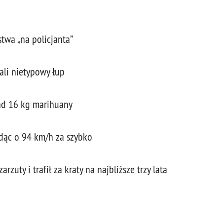
stwa „na policjanta”
kali nietypowy łup
nad 16 kg marihuany
dąc o 94 km/h za szybko
rzuty i trafił za kraty na najbliższe trzy lata