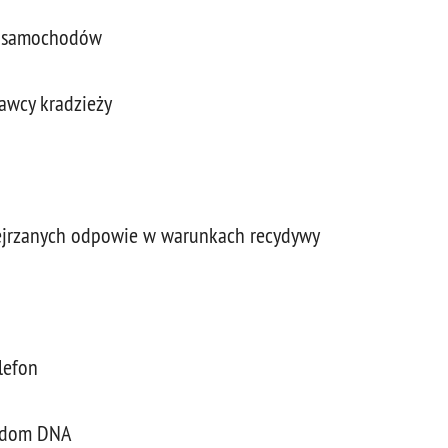
o samochodów
rawcy kradzieży
dejrzanych odpowie w warunkach recydywy
lefon
ladom DNA