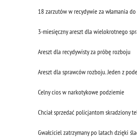
18 zarzutów w recydywie za włamania d
3-miesięczny areszt dla wielokrotnego sp
Areszt dla recydywisty za próbę rozboju
Areszt dla sprawców rozboju. Jeden z po
Celny cios w narkotykowe podziemie
Chciał sprzedać policjantom skradziony te
Gwałciciel zatrzymany po latach dzięki ś