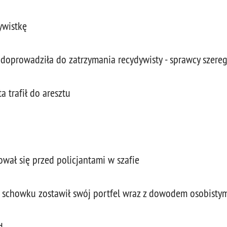
ywistkę
doprowadziła do zatrzymania recydywisty - sprawcy szere
a trafił do aresztu
wał się przed policjantami w szafie
W schowku zostawił swój portfel wraz z dowodem osobisty
d