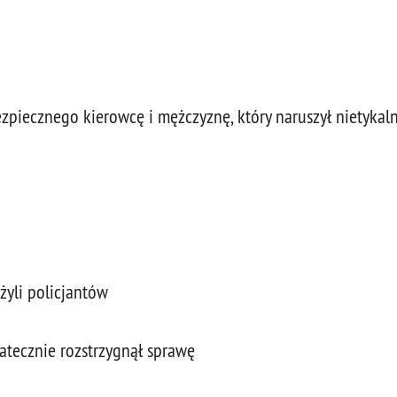
zpiecznego kierowcę i mężczyznę, który naruszył nietykal
ażyli policjantów
tatecznie rozstrzygnął sprawę