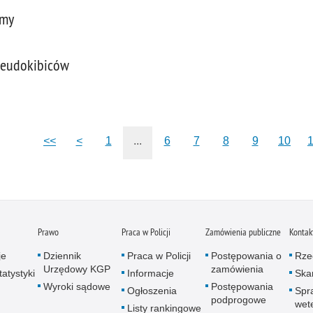
ymy
pseudokibiców
<<
<
1
...
6
7
8
9
10
Prawo
Praca w Policji
Zamówienia publiczne
Kontak
je
Dziennik
Praca w Policji
Postępowania o
Rze
Urzędowy KGP
zamówienia
atystyki
Informacje
Skar
Wyroki sądowe
Postępowania
Ogłoszenia
Spr
podprogowe
wet
Listy rankingowe