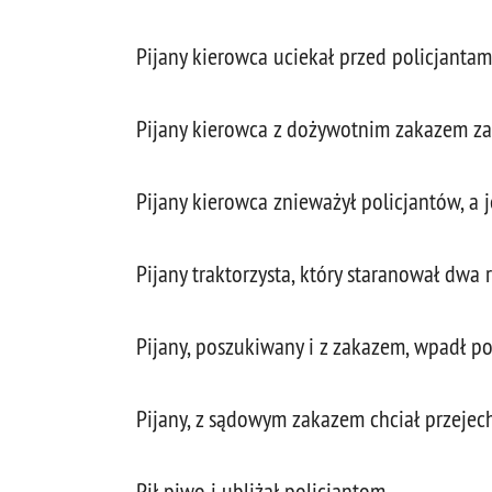
Pijany kierowca uciekał przed policjantam
Pijany kierowca z dożywotnim zakazem za
Pijany kierowca znieważył policjantów, a
Pijany traktorzysta, który staranował dwa 
Pijany, poszukiwany i z zakazem, wpadł p
Pijany, z sądowym zakazem chciał przejech
Pił piwo i ubliżał policjantom