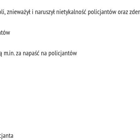
roli, znieważył i naruszył nietykalność policjantów oraz z
antów
ą m.in. za napaść na policjantów
cjanta