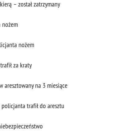
ekierą – został zatrzymany
ta nożem
licjanta nożem
rafił za kraty
ów aresztowany na 3 miesiące
policjanta trafił do aresztu
niebezpieczeństwo