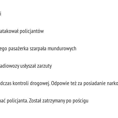
i
atakował policjantów
 jego pasażerka szarpała mundurowych
radiowozy usłyszał zarzuty
odczas kontroli drogowej. Odpowie też za posiadanie nark
ać policjanta. Został zatrzymany po pościgu