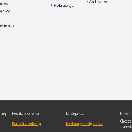
Archiwum
arny
Rekrutacja
ogowy
ubliczna
znej
Redakcja serwisu
Dostępność
Nota p
Chcesz 
Kontakt z redakcją
Deklaracja dostępności
z serwis