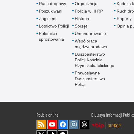
Ruch drogowy
Organizacja
Kodeks k
Poszukiwani
Policja w III RP
Ruch dr
Zaginieni
Historia
Raporty
Lotnictwo Policji
Sprzęt
Opinia p
Polemiki i
Umundurowanie
sprostowania
Współpraca
międzynarodowa
Duszpasterstwo
Policji Kościoła
Rzymskokatolickiego
Prawosławne
Duszpasterstwo
Policji
Policja
online
Biuletyn Informacji Public
BIP KGP