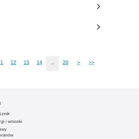
11
12
13
14
...
20
>
>>
t
cznik
gi i wnioski
awy
eranów