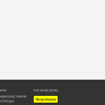
rawna
Inne wersje portalu
wykorzystać materiał
Wersja tekstowa
u Policja.pl.