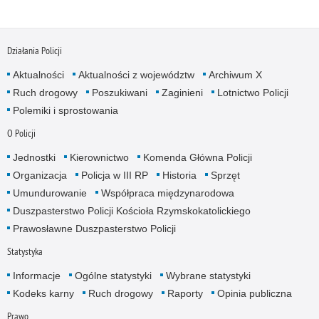
Działania Policji
Aktualności
Aktualności z województw
Archiwum X
Ruch drogowy
Poszukiwani
Zaginieni
Lotnictwo Policji
Polemiki i sprostowania
O Policji
Jednostki
Kierownictwo
Komenda Główna Policji
Organizacja
Policja w III RP
Historia
Sprzęt
Umundurowanie
Współpraca międzynarodowa
Duszpasterstwo Policji Kościoła Rzymskokatolickiego
Prawosławne Duszpasterstwo Policji
Statystyka
Informacje
Ogólne statystyki
Wybrane statystyki
Kodeks karny
Ruch drogowy
Raporty
Opinia publiczna
Prawo