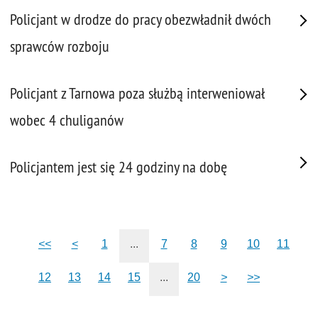
Policjant w drodze do pracy obezwładnił dwóch
sprawców rozboju
Policjant z Tarnowa poza służbą interweniował
wobec 4 chuliganów
Policjantem jest się 24 godziny na dobę
<<
<
1
...
7
8
9
10
11
12
13
14
15
...
20
>
>>