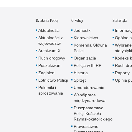
Działania Policji
O Policji
Statystyka
Aktualności
Jednostki
Informac
Aktualności z
Kierownictwo
Ogólne st
województw
Komenda Główna
Wybrane
Archiwum X
Policji
statystyki
Ruch drogowy
Organizacja
Kodeks k
Poszukiwani
Policja w III RP
Ruch dr
Zaginieni
Historia
Raporty
Lotnictwo Policji
Sprzęt
Opinia p
Polemiki i
Umundurowanie
sprostowania
Współpraca
międzynarodowa
Duszpasterstwo
Policji Kościoła
Rzymskokatolickiego
Prawosławne