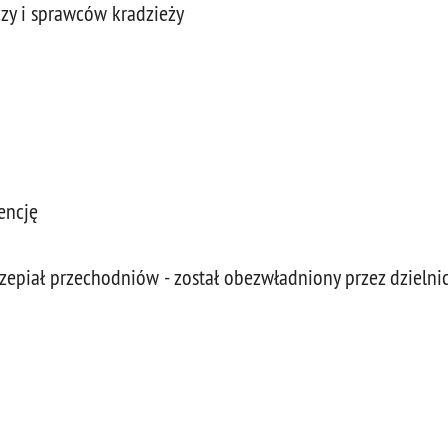
czy i sprawców kradzieży
encję
epiał przechodniów - został obezwładniony przez dzielni