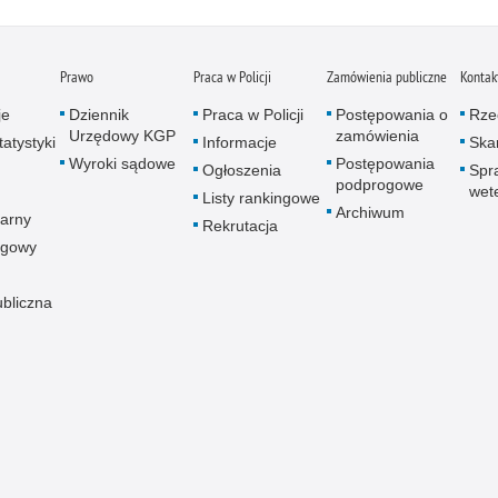
Prawo
Praca w Policji
Zamówienia publiczne
Kontak
je
Dziennik
Praca w Policji
Postępowania o
Rze
Urzędowy KGP
zamówienia
atystyki
Informacje
Skar
Wyroki sądowe
Postępowania
Ogłoszenia
Spr
podprogowe
wet
Listy rankingowe
Archiwum
arny
Rekrutacja
ogowy
ubliczna