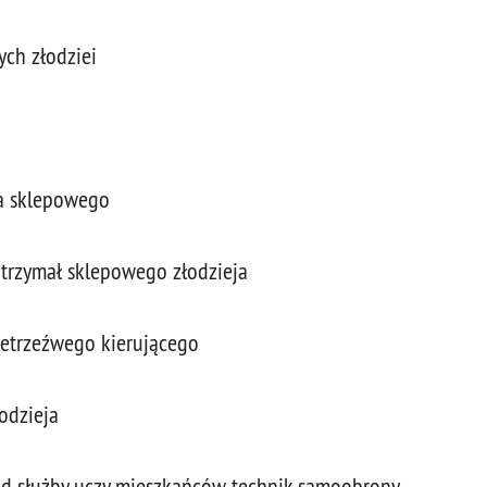
ych złodziei
ja sklepowego
atrzymał sklepowego złodzieja
ietrzeźwego kierującego
odzieja
od służby uczy mieszkańców technik samoobrony