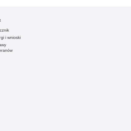
t
cznik
gi i wnioski
awy
eranów