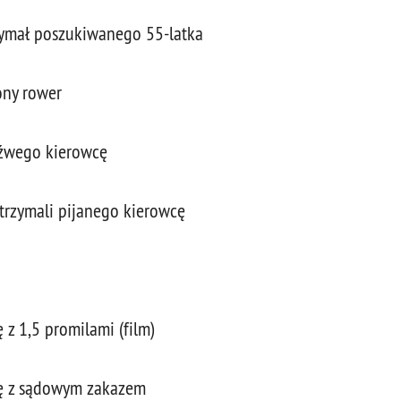
rzymał poszukiwanego 55-latka
ony rower
eźwego kierowcę
trzymali pijanego kierowcę
 z 1,5 promilami (film)
cę z sądowym zakazem