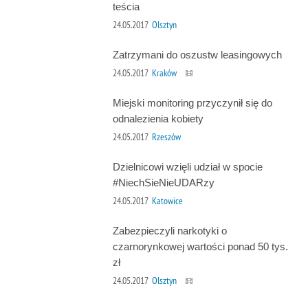
teścia
24.05.2017
Olsztyn
Zatrzymani do oszustw leasingowych
24.05.2017
Kraków
Miejski monitoring przyczynił się do
odnalezienia kobiety
24.05.2017
Rzeszów
Dzielnicowi wzięli udział w spocie
#NiechSieNieUDARzy
24.05.2017
Katowice
Zabezpieczyli narkotyki o
czarnorynkowej wartości ponad 50 tys.
zł
24.05.2017
Olsztyn