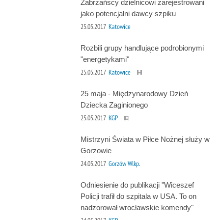
Zabrzańscy dzielnicowi zarejestrowani
jako potencjalni dawcy szpiku
25.05.2017
Katowice
Rozbili grupy handlujące podrobionymi
"energetykami"
25.05.2017
Katowice
25 maja - Międzynarodowy Dzień
Dziecka Zaginionego
25.05.2017
KGP
Mistrzyni Świata w Piłce Nożnej służy w
Gorzowie
24.05.2017
Gorzów Wlkp.
Odniesienie do publikacji "Wiceszef
Policji trafił do szpitala w USA. To on
nadzorował wrocławskie komendy"