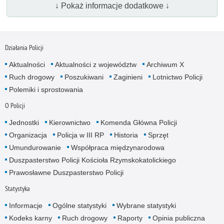
↓ Pokaż informacje dodatkowe ↓
Działania Policji
Aktualności
Aktualności z województw
Archiwum X
Ruch drogowy
Poszukiwani
Zaginieni
Lotnictwo Policji
Polemiki i sprostowania
O Policji
Jednostki
Kierownictwo
Komenda Główna Policji
Organizacja
Policja w III RP
Historia
Sprzęt
Umundurowanie
Współpraca międzynarodowa
Duszpasterstwo Policji Kościoła Rzymskokatolickiego
Prawosławne Duszpasterstwo Policji
Statystyka
Informacje
Ogólne statystyki
Wybrane statystyki
Kodeks karny
Ruch drogowy
Raporty
Opinia publiczna