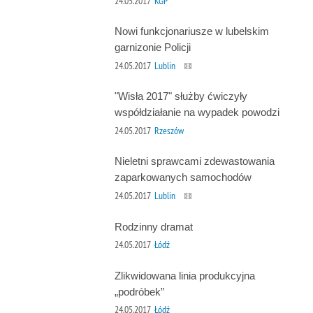
24.05.2017
KGP
Nowi funkcjonariusze w lubelskim
garnizonie Policji
24.05.2017
Lublin
"Wisła 2017" służby ćwiczyły
współdziałanie na wypadek powodzi
24.05.2017
Rzeszów
Nieletni sprawcami zdewastowania
zaparkowanych samochodów
24.05.2017
Lublin
Rodzinny dramat
24.05.2017
Łódź
Zlikwidowana linia produkcyjna
„podróbek”
24.05.2017
Łódź