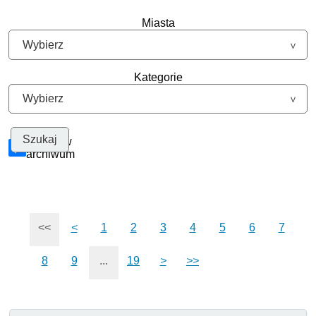
Miasta
Kategorie
Szukaj w
archiwum
<<
<
1
2
3
4
5
6
7
8
9
...
19
>
>>