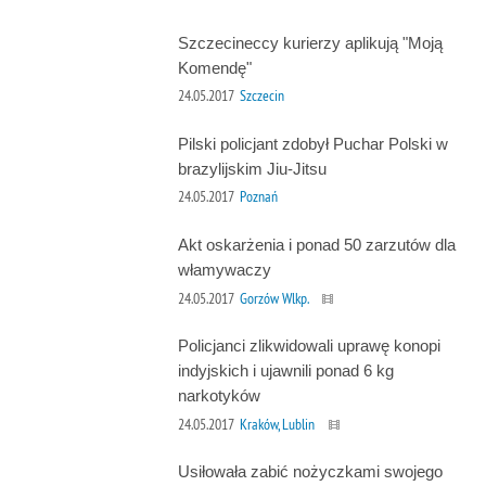
Szczecineccy kurierzy aplikują "Moją
Komendę"
24.05.2017
Szczecin
Pilski policjant zdobył Puchar Polski w
brazylijskim Jiu-Jitsu
24.05.2017
Poznań
Akt oskarżenia i ponad 50 zarzutów dla
włamywaczy
24.05.2017
Gorzów Wlkp.
Policjanci zlikwidowali uprawę konopi
indyjskich i ujawnili ponad 6 kg
narkotyków
24.05.2017
Kraków, Lublin
Usiłowała zabić nożyczkami swojego