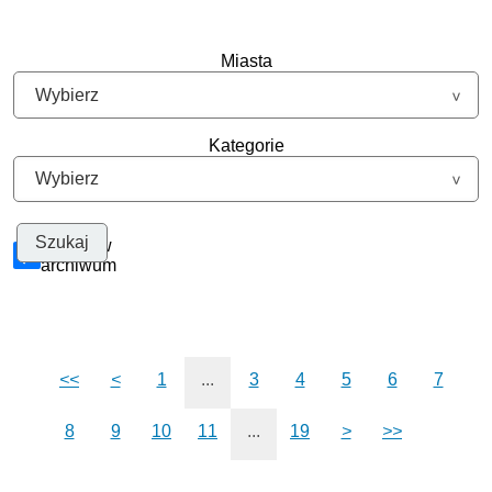
Miasta
Kategorie
Szukaj w
archiwum
<<
<
1
...
3
4
5
6
7
8
9
10
11
...
19
>
>>