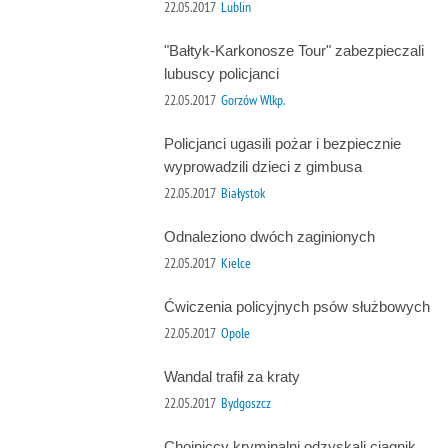
22.05.2017
Lublin
"Bałtyk-Karkonosze Tour" zabezpieczali
lubuscy policjanci
22.05.2017
Gorzów Wlkp.
Policjanci ugasili pożar i bezpiecznie
wyprowadzili dzieci z gimbusa
22.05.2017
Białystok
Odnaleziono dwóch zaginionych
22.05.2017
Kielce
Ćwiczenia policyjnych psów służbowych
22.05.2017
Opole
Wandal trafił za kraty
22.05.2017
Bydgoszcz
Chojniccy kryminalni odzyskali ciągnik