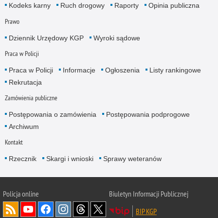
Kodeks karny
Ruch drogowy
Raporty
Opinia publiczna
Prawo
Dziennik Urzędowy KGP
Wyroki sądowe
Praca w Policji
Praca w Policji
Informacje
Ogłoszenia
Listy rankingowe
Rekrutacja
Zamówienia publiczne
Postępowania o zamówienia
Postępowania podprogowe
Archiwum
Kontakt
Rzecznik
Skargi i wnioski
Sprawy weteranów
Policja
online
Biuletyn Informacji Publicznej
BIP KGP