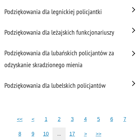
Podziękowania dla legnickiej policjantki
Podziękowania dla leżajskich funkcjonariuszy
Podziękowania dla lubańskich policjantów za
odzyskanie skradzionego mienia
Podziękowania dla lubelskich policjantów
<<
<
1
2
3
4
5
6
7
8
9
10
...
17
>
>>