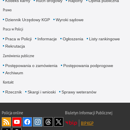
Kodeks karny
Ruch drogowy
Raporty
Opinia publiczna
Prawo
Dziennik Urzędowy KGP
Wyroki sądowe
Praca w Policji
Praca w Policji
Informacje
Ogłoszenia
Listy rankingowe
Rekrutacja
Zamówienia publiczne
Postępowania o zamówienia
Postępowania podprogowe
Archiwum
Kontakt
Rzecznik
Skargi i wnioski
Sprawy weteranów
Policja
online
Biuletyn Informacji Publicznej
BIP KGP