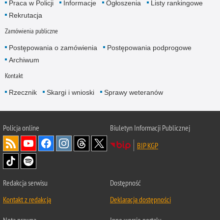
Praca w Policji
Informacje
Ogłoszenia
Listy rankingowe
Rekrutacja
Zamówienia publiczne
Postępowania o zamówienia
Postępowania podprogowe
Archiwum
Kontakt
Rzecznik
Skargi i wnioski
Sprawy weteranów
Policja
online
Biuletyn Informacji Publicznej
BIP KGP
Redakcja serwisu
Dostępność
Kontakt z redakcją
Deklaracja dostępności
Nota prawna
Inne wersje portalu