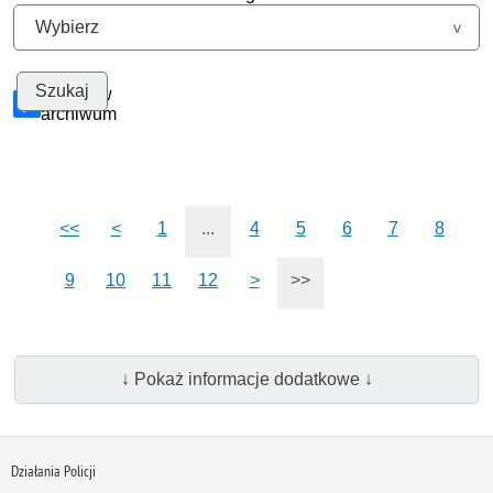
Szukaj w
archiwum
<<
<
1
...
4
5
6
7
8
9
10
11
12
>
>>
↓ Pokaż informacje dodatkowe ↓
Działania Policji