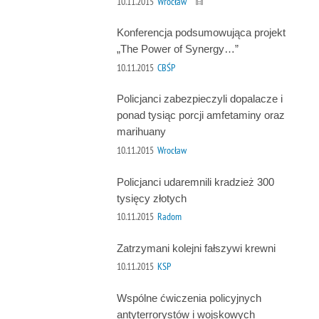
10.11.2015
Wrocław
Konferencja podsumowująca projekt
„The Power of Synergy…”
10.11.2015
CBŚP
Policjanci zabezpieczyli dopalacze i
ponad tysiąc porcji amfetaminy oraz
marihuany
10.11.2015
Wrocław
Policjanci udaremnili kradzież 300
tysięcy złotych
10.11.2015
Radom
Zatrzymani kolejni fałszywi krewni
10.11.2015
KSP
Wspólne ćwiczenia policyjnych
antyterrorystów i wojskowych