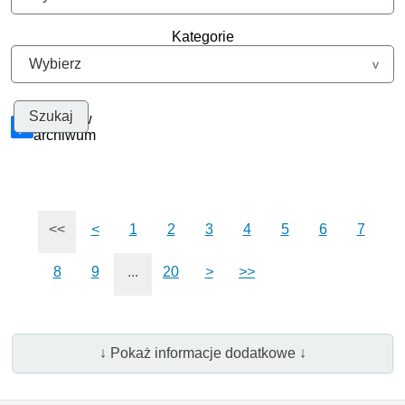
Kategorie
Szukaj w
archiwum
<<
<
1
2
3
4
5
6
7
8
9
...
20
>
>>
↓ Pokaż informacje dodatkowe ↓