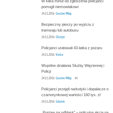
W kilka minut od zgłoszenia policjanci
pomogli niemowlakowi
24.11.2016
Gorzów Wlkp.
Bezpieczny pieszy po wyjściu z
tramwaju lub autobusu
24.11.2016
Olsztyn
Policjanci uratowali 43-latka z pożaru
24.11.2016
Kielce
Wspólne działania Służby Więziennej i
Policji
24.11.2016
Gorzów Wlkp.
Policjanci przejęli narkotyki i dopalacze o
czarnorynkowej wartości 160 tys. zł
24.11.2016
Gdańsk
„Postaw na odblask” – policyjna akcja na