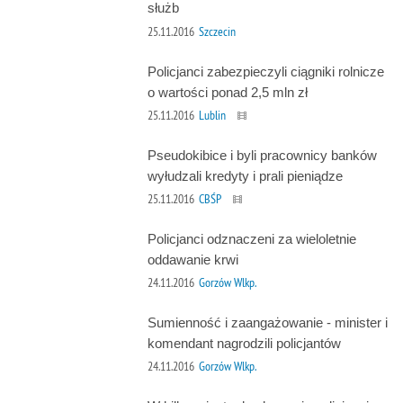
służb
25.11.2016
Szczecin
Policjanci zabezpieczyli ciągniki rolnicze
o wartości ponad 2,5 mln zł
25.11.2016
Lublin
Pseudokibice i byli pracownicy banków
wyłudzali kredyty i prali pieniądze
25.11.2016
CBŚP
Policjanci odznaczeni za wieloletnie
oddawanie krwi
24.11.2016
Gorzów Wlkp.
Sumienność i zaangażowanie - minister i
komendant nagrodzili policjantów
24.11.2016
Gorzów Wlkp.