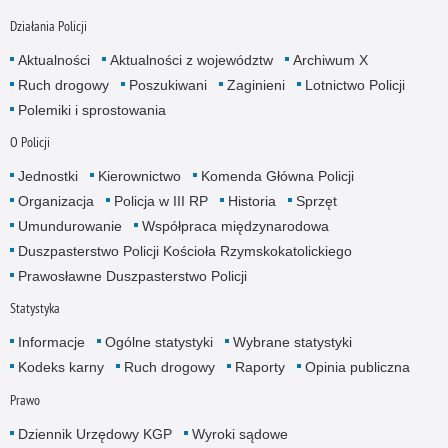
Działania Policji
Aktualności
Aktualności z województw
Archiwum X
Ruch drogowy
Poszukiwani
Zaginieni
Lotnictwo Policji
Polemiki i sprostowania
O Policji
Jednostki
Kierownictwo
Komenda Główna Policji
Organizacja
Policja w III RP
Historia
Sprzęt
Umundurowanie
Współpraca międzynarodowa
Duszpasterstwo Policji Kościoła Rzymskokatolickiego
Prawosławne Duszpasterstwo Policji
Statystyka
Informacje
Ogólne statystyki
Wybrane statystyki
Kodeks karny
Ruch drogowy
Raporty
Opinia publiczna
Prawo
Dziennik Urzędowy KGP
Wyroki sądowe