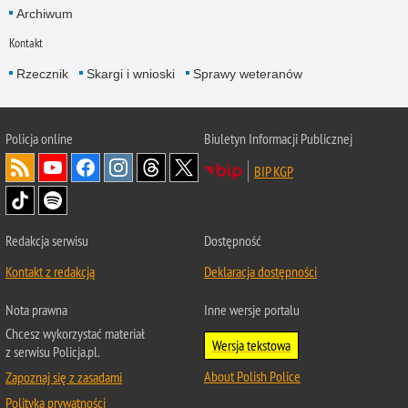
Archiwum
Kontakt
Rzecznik
Skargi i wnioski
Sprawy weteranów
Policja
online
Biuletyn Informacji Publicznej
BIP KGP
Redakcja serwisu
Dostępność
Kontakt z redakcją
Deklaracja dostępności
Nota prawna
Inne wersje portalu
Chcesz wykorzystać materiał
Wersja tekstowa
z serwisu Policja.pl.
About Polish Police
Zapoznaj się z zasadami
Polityka prywatności