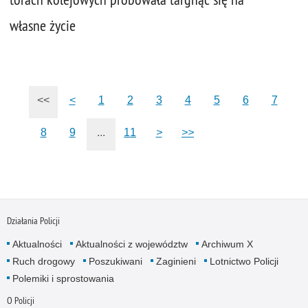
własne życie
<<
<
1
2
3
4
5
6
7
8
9
...
11
>
>>
Działania Policji
Aktualności
Aktualności z województw
Archiwum X
Ruch drogowy
Poszukiwani
Zaginieni
Lotnictwo Policji
Polemiki i sprostowania
O Policji