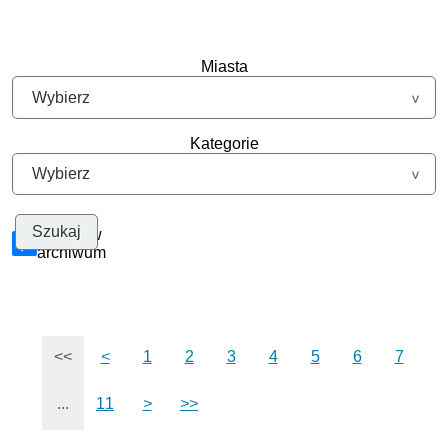
Miasta
Kategorie
Szukaj w
archiwum
<<
<
1
2
3
4
5
6
7
...
11
>
>>