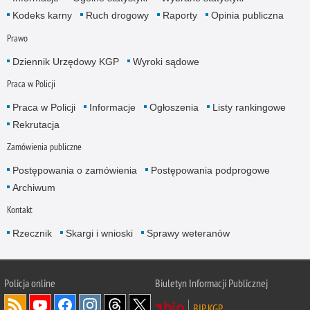
Kodeks karny
Ruch drogowy
Raporty
Opinia publiczna
Prawo
Dziennik Urzędowy KGP
Wyroki sądowe
Praca w Policji
Praca w Policji
Informacje
Ogłoszenia
Listy rankingowe
Rekrutacja
Zamówienia publiczne
Postępowania o zamówienia
Postępowania podprogowe
Archiwum
Kontakt
Rzecznik
Skargi i wnioski
Sprawy weteranów
Policja
online
Biuletyn Informacji Publicznej
BIP KGP