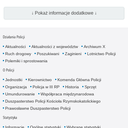
↓ Pokaż informacje dodatkowe ↓
Działania Policji
Aktualności
Aktualności z województw
Archiwum X
Ruch drogowy
Poszukiwani
Zaginieni
Lotnictwo Policji
Polemiki i sprostowania
O Policji
Jednostki
Kierownictwo
Komenda Główna Policji
Organizacja
Policja w III RP
Historia
Sprzęt
Umundurowanie
Współpraca międzynarodowa
Duszpasterstwo Policji Kościoła Rzymskokatolickiego
Prawosławne Duszpasterstwo Policji
Statystyka
Informacje
Ogólne statystyki
Wybrane statystyki