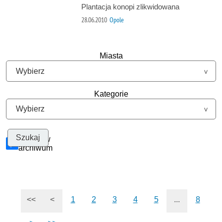
Plantacja konopi zlikwidowana
28.06.2010
Opole
Miasta
Kategorie
Szukaj w
archiwum
<<
<
1
2
3
4
5
...
8