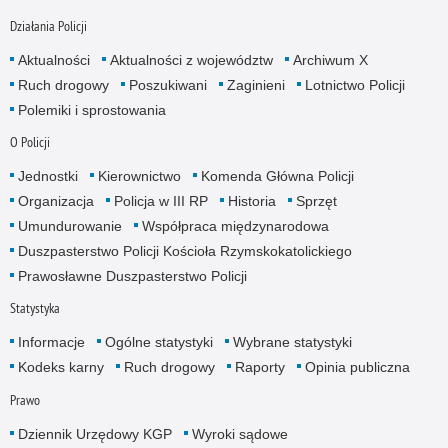
Działania Policji
Aktualności
Aktualności z województw
Archiwum X
Ruch drogowy
Poszukiwani
Zaginieni
Lotnictwo Policji
Polemiki i sprostowania
O Policji
Jednostki
Kierownictwo
Komenda Główna Policji
Organizacja
Policja w III RP
Historia
Sprzęt
Umundurowanie
Współpraca międzynarodowa
Duszpasterstwo Policji Kościoła Rzymskokatolickiego
Prawosławne Duszpasterstwo Policji
Statystyka
Informacje
Ogólne statystyki
Wybrane statystyki
Kodeks karny
Ruch drogowy
Raporty
Opinia publiczna
Prawo
Dziennik Urzędowy KGP
Wyroki sądowe