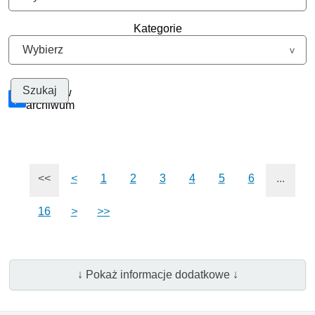
Kategorie
Szukaj w
archiwum
<<
<
1
2
3
4
5
6
...
16
>
>>
↓ Pokaż informacje dodatkowe ↓