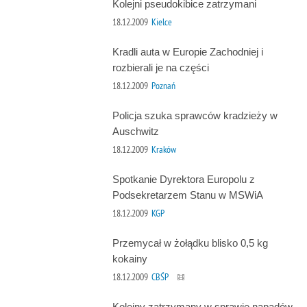
Kolejni pseudokibice zatrzymani
18.12.2009
Kielce
Kradli auta w Europie Zachodniej i
rozbierali je na części
18.12.2009
Poznań
Policja szuka sprawców kradzieży w
Auschwitz
18.12.2009
Kraków
Spotkanie Dyrektora Europolu z
Podsekretarzem Stanu w MSWiA
18.12.2009
KGP
Przemycał w żołądku blisko 0,5 kg
kokainy
18.12.2009
CBŚP
Kolejny zatrzymany w sprawie napadów