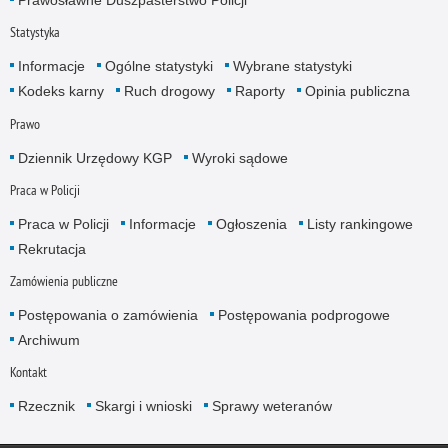
Prawosławne Duszpasterstwo Policji
Statystyka
Informacje
Ogólne statystyki
Wybrane statystyki
Kodeks karny
Ruch drogowy
Raporty
Opinia publiczna
Prawo
Dziennik Urzędowy KGP
Wyroki sądowe
Praca w Policji
Praca w Policji
Informacje
Ogłoszenia
Listy rankingowe
Rekrutacja
Zamówienia publiczne
Postępowania o zamówienia
Postępowania podprogowe
Archiwum
Kontakt
Rzecznik
Skargi i wnioski
Sprawy weteranów