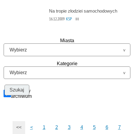
Na tropie złodziei samochodowych
16.12.2009
KSP
Miasta
Kategorie
Szukaj w
archiwum
<<
<
1
2
3
4
5
6
7