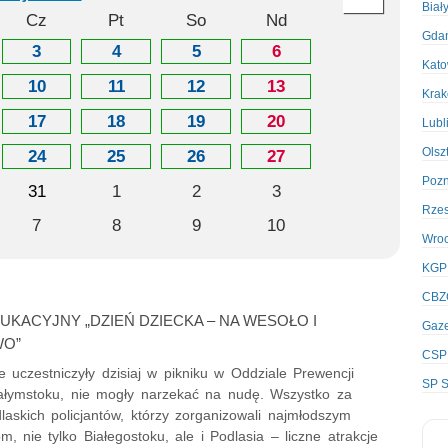
Biał
Cz
Pt
So
Nd
Gda
3
4
5
6
Kato
10
11
12
13
Kra
17
18
19
20
Lubl
Olsz
24
25
26
27
Poz
31
1
2
3
Rze
7
8
9
10
Wro
KGP
CBZ
DUKACYJNY „DZIEŃ DZIECKA – NA WESOŁO I
Gaze
O”
CSP
re uczestniczyły dzisiaj w pikniku w Oddziale Prewencji
SP S
Białymstoku, nie mogły narzekać na nudę. Wszystko za
askich policjantów, którzy zorganizowali najmłodszym
, nie tylko Białegostoku, ale i Podlasia – liczne atrakcje