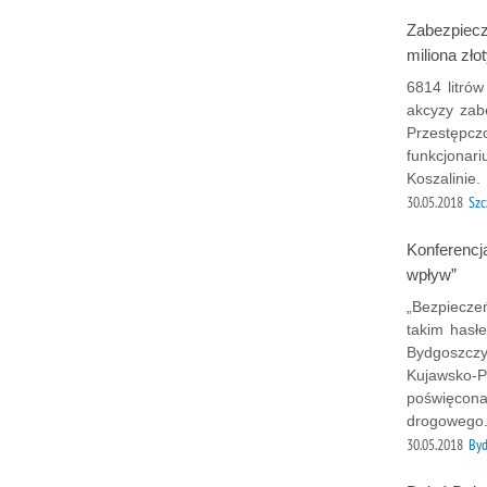
Zabezpiecz
miliona zło
6814 litró
akcyzy zabe
Przestępcz
funkcjonar
Koszalinie.
30.05.2018
Szc
Konferencj
wpływ”
„Bezpiecze
takim hasł
Bydgoszcz
Kujawsko-P
poświęcona
drogowego
30.05.2018
Byd