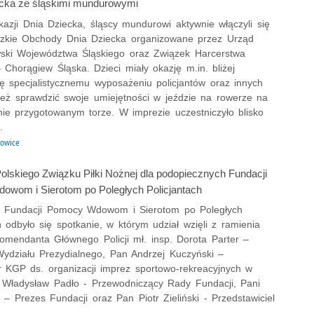
cka ze śląskimi mundurowymi
okazji Dnia Dziecka, śląscy mundurowi aktywnie włączyli się
kie Obchody Dnia Dziecka organizowane przez Urząd
ski Województwa Śląskiego oraz Związek Harcerstwa
 Chorągiew Śląska. Dzieci miały okazję m.in. bliżej
ię specjalistycznemu wyposażeniu policjantów oraz innych
 też sprawdzić swoje umiejętności w jeździe na rowerze na
nie przygotowanym torze. W imprezie uczestniczyło blisko
.
owice
olskiego Związku Piłki Nożnej dla podopiecznych Fundacji
wom i Sierotom po Poległych Policjantach
e Fundacji Pomocy Wdowom i Sierotom po Poległych
h odbyło się spotkanie, w którym udział wzięli z ramienia
omendanta Głównego Policji mł. insp. Dorota Parter –
Wydziału Prezydialnego, Pan Andrzej Kuczyński –
r KGP ds. organizacji imprez sportowo-rekreacyjnych w
an Władysław Padło - Przewodniczący Rady Fundacji, Pani
 – Prezes Fundacji oraz Pan Piotr Zieliński - Przedstawiciel