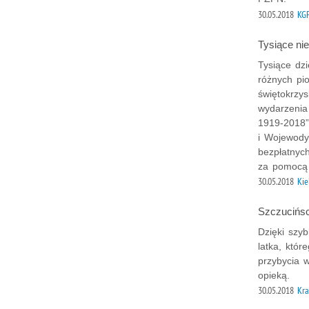
30.05.2018
KG
Tysiące ni
Tysiące dzi
różnych pi
świętokrzys
wydarzenia
1919-2018”
i Wojewody
bezpłatnyc
za pomocą a
30.05.2018
Kie
Szczucińscy
Dzięki szyb
latka, któ
przybycia 
opieką.
30.05.2018
Kr