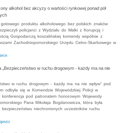
ony alkohol bez akcyzy o wartości rynkowej ponad pół
tych
w gotowego produktu alkoholowego bez polskich znaków
zpieczyli policjanci z Wydziału do Walki z Korupcją i
ością Gospodarczą koszalińskiej komendy wspólnie z
iuszami Zachodniopomorskiego Urzędu Celno-Skarbowego w
zecin
a „Bezpieczeństwo w ruchu drogowym - każdy ma na nie
ństwo w ruchu drogowym - każdy ma na nie wpływ” pod
em odbyła się w Komendzie Wojewódzkiej Policji w
y konferencja pod patronatem honorowym Wojewody
omorskiego Pana Mikołaja Bogdanowicza, która była
 bezpieczeństwu niechronionych uczestników ruchu
.
goszcz