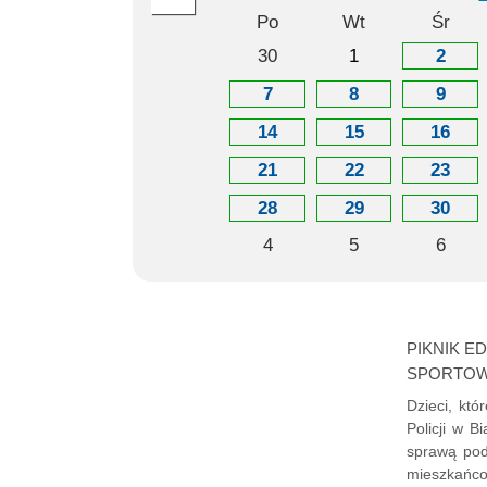
Po
Wt
Śr
30
1
2
7
8
9
14
15
16
21
22
23
28
29
30
4
5
6
PIKNIK E
SPORTOW
Dzieci, któ
Policji w 
sprawą podl
mieszkańcom