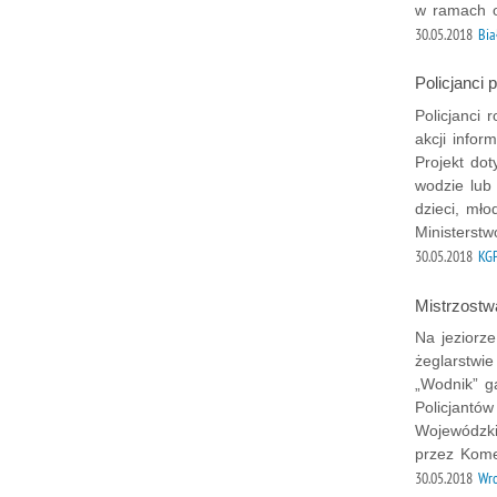
w ramach 
30.05.2018
Bia
Policjanci
Policjanci 
akcji info
Projekt do
wodzie lub
dzieci, mło
Ministerst
30.05.2018
KG
Mistrzostwa
Na jeziorze
żeglarstwi
„Wodnik” g
Policjantó
Wojewódzkie
przez Kome
30.05.2018
Wr