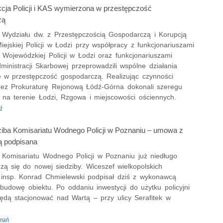
cja Policji i KAS wymierzona w przestępczość
zą
 z Wydziału dw. z Przestępczością Gospodarczą i Korupcją
jskiej Policji w Łodzi przy współpracy z funkcjonariuszami
Wojewódzkiej Policji w Łodzi oraz funkcjonariuszami
ministracji Skarbowej przeprowadzili wspólne działania
 w przestępczość gospodarczą. Realizując czynności
zez Prokuraturę Rejonową Łódź-Górna dokonali szeregu
 na terenie Łodzi, Rzgowa i miejscowości ościennych.
ź
iba Komisariatu Wodnego Policji w Poznaniu – umowa z
 podpisana
z Komisariatu Wodnego Policji w Poznaniu już niedługo
zą się do nowej siedziby. Wiceszef wielkopolskich
w insp. Konrad Chmielewski podpisał dziś z wykonawcą
udowę obiektu. Po oddaniu inwestycji do użytku policyjni
ędą stacjonować nad Wartą – przy ulicy Serafitek w
znań