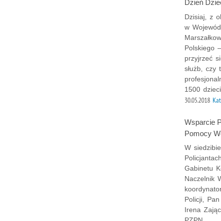
Dzień Dzie
Dzisiaj, z 
w Wojewódz
Marszałkow
Polskiego –
przyjrzeć s
służb, czy
profesjonal
1500 dzieci
30.05.2018
Kat
Wsparcie P
Pomocy Wdo
W siedzibi
Policjantac
Gabinetu K
Naczelnik 
koordynato
Policji, P
Irena Zając
PZPN.