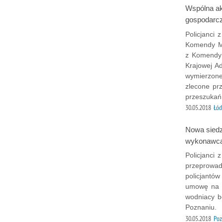
Wspólna ak
gospodarc
Policjanci
Komendy Mie
z Komendy 
Krajowej Ad
wymierzone
zlecone pr
przeszukań
30.05.2018
Łód
Nowa siedz
wykonawcą
Policjanci 
przeprowad
policjantó
umowę na b
wodniacy b
Poznaniu.
30.05.2018
Po