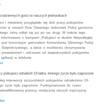
P
ecodziennych gości w naszych jednostkach
eci i młodzieży przyglądało się dziś pracy policjantów
onów w ramach Dnia Otwartego Jednostek Policji garnizonu
kiego, który odbył się już po raz drugi. W trakcie tego
 informowano o kampanii „Policjanci w służbie Niepodległej
 pod honorowym patronatem Komendanta Głównego Policji
 Świętokrzyskiego, a także o możliwości otrzymywania
h powiadomień i ostrzeżeń od świętokrzyskich policjantów
plikacji w telefonie.
lce
 policjanci odnaleźli 19-latka, którego życie było zagrożone
kiej interwencji szczucińskich policjantów odnaleziono 19-
rego życie było zagrożone. Funkcjonariusze do czasu
wykwalifikowanej pomocy medycznej otoczyli mężczyznę
aków