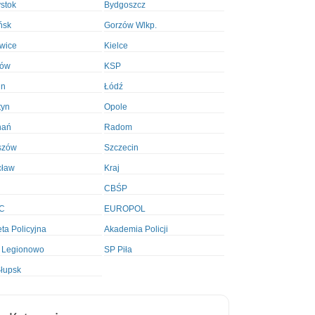
ystok
Bydgoszcz
ńsk
Gorzów Wlkp.
wice
Kielce
ków
KSP
in
Łódź
tyn
Opole
nań
Radom
szów
Szczecin
cław
Kraj
CBŚP
C
EUROPOL
ta Policyjna
Akademia Policji
 Legionowo
SP Piła
łupsk