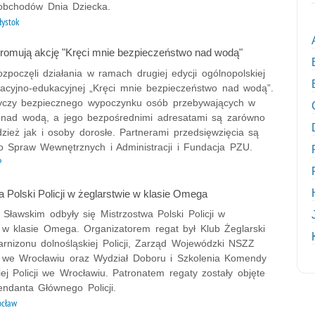
obchodów Dnia Dziecka.
łystok
 promują akcję "Kręci mnie bezpieczeństwo nad wodą"
rozpoczęli działania w ramach drugiej edycji ogólnopolskiej
rmacyjno-edukacyjnej „Kręci mnie bezpieczeństwo nad wodą”.
tyczy bezpiecznego wypoczynku osób przebywających w
 nad wodą, a jego bezpośrednimi adresatami są zarówno
dzież jak i osoby dorosłe. Partnerami przedsięwzięcia są
wo Spraw Wewnętrznych i Administracji i Fundacja PZU.
P
 Polski Policji w żeglarstwie w klasie Omega
 Sławskim odbyły się Mistrzostwa Polski Policji w
e w klasie Omega. Organizatorem regat był Klub Żeglarski
arnizonu dolnośląskiej Policji, Zarząd Wojewódzki NSZZ
w we Wrocławiu oraz Wydział Doboru i Szkolenia Komendy
j Policji we Wrocławiu. Patronatem regaty zostały objęte
ndanta Głównego Policji.
ocław