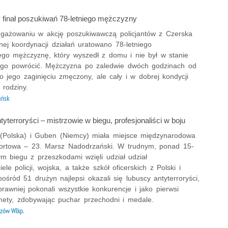
 finał poszukiwań 78-letniego mężczyzny
ngażowaniu w akcję poszukiwawczą policjantów z Czerska
nej koordynacji działań uratowano 78-letniego
go mężczyznę, który wyszedł z domu i nie był w stanie
go powrócić. Mężczyzna po zaledwie dwóch godzinach od
o jego zaginięciu zmęczony, ale cały i w dobrej kondycji
 rodziny.
ańsk
yterroryści – mistrzowie w biegu, profesjonaliści w boju
(Polska) i Guben (Niemcy) miała miejsce międzynarodowa
ortowa – 23. Marsz Nadodrzański. W trudnym, ponad 15-
m biegu z przeszkodami wzięli udział udział
iele policji, wojska, a także szkół oficerskich z Polski i
ośród 51 drużyn najlepsi okazali się lubuscy antyterroryści,
prawniej pokonali wszystkie konkurencje i jako pierwsi
 mety, zdobywając puchar przechodni i medale.
zów Wlkp.