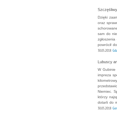
Szczęśliwy
Dzięki zaa
oraz spraw
schorowane
sam do nie
zgłoszenia 
powrócił do
30.05.2018
Gd
Lubuscy ant
W Gubinie 
impreza sp
kilometrowy
przedstawic
Niemiec. Sp
którzy najs
dotarli do
30.05.2018
Gor