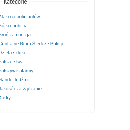
Kategorie
Ataki na policjantów
Bójki i pobicia
Broń i amunicja
Centralne Biuro Śledcze Policji
Dzieła sztuki
Fałszerstwa
Fałszywe alarmy
Handel ludźmi
Jakość i zarządzanie
Kadry
Kobiety w Policji
Korupcja
Kradzież