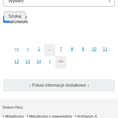
Szukaj w
archiwum
<<
<
1
...
7
8
9
10
11
12
13
14
>
>>
↓ Pokaż informacje dodatkowe ↓
Działania Policji
Aktualności
Aktualności z województw
Archiwum X