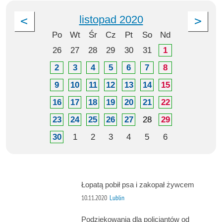
listopad 2020
Po
Wt
Śr
Cz
Pt
So
Nd
26
27
28
29
30
31
1
2
3
4
5
6
7
8
9
10
11
12
13
14
15
16
17
18
19
20
21
22
23
24
25
26
27
28
29
30
1
2
3
4
5
6
Łopatą pobił psa i zakopał żywcem
10.11.2020
Lublin
Podziękowania dla policjantów od