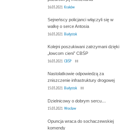
16.03.2021
Kraków
Sejneńscy policjanci włączyli się w
walkę o serce Antosia
16.03.2021
Białystok
Kolejni poszukiwani zatrzymani dzięki
„łowcom cieni” CBŚP
16.03.2021
CBŚP
Nastolatkowie odpowiedzą za
zniszczenie infrastruktury drogowej
15.03.2021
Białystok
Dzielnicowy o dobrym sercu…
15.03.2021
Wrocław
Opuncja wraca do sochaczewskiej
komendy