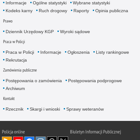
Informacje
Ogólne statystyki
Wybrane statystyki
Kodeks karny
Ruch drogowy
Raporty
Opinia publiczna
Prawo
Dziennik Urzędowy KGP
Wyroki sądowe
Praca w Policji
Praca w Policji
Informacje
Ogłoszenia
Listy rankingowe
Rekrutacja
Zamówienia publiczne
Postępowania o zamówienia
Postępowania podprogowe
Archiwum
Kontakt
Rzecznik
Skargi i wnioski
Sprawy weteranów
Policja
online
Biuletyn Informacji Publicznej