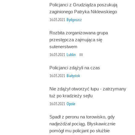
Policjanci z Grudziądza poszukują
zaginionego Patryka Niklewskiego
16.03.2021
Bydgoszcz
Rozbita zorganizowana grupa
przestępcza zajmująca się
sutenerstwem
16.03.2021
Lublin
Policjanci zdążyli na czas
16.03.2021
Białystok
Nie zdążył otworzyć łupu - zatrzymany
tuż po kradzieży sejfu
16.03.2021
Opole
Spadł z peronu na torowisko, gdy
nadjeżdżał pociąg. Błyskawicznie
pomógł mu policjant po służbie