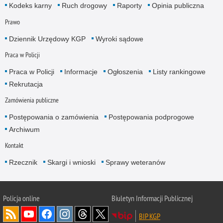
Kodeks karny
Ruch drogowy
Raporty
Opinia publiczna
Prawo
Dziennik Urzędowy KGP
Wyroki sądowe
Praca w Policji
Praca w Policji
Informacje
Ogłoszenia
Listy rankingowe
Rekrutacja
Zamówienia publiczne
Postępowania o zamówienia
Postępowania podprogowe
Archiwum
Kontakt
Rzecznik
Skargi i wnioski
Sprawy weteranów
Policja
online
Biuletyn Informacji Publicznej
BIP KGP