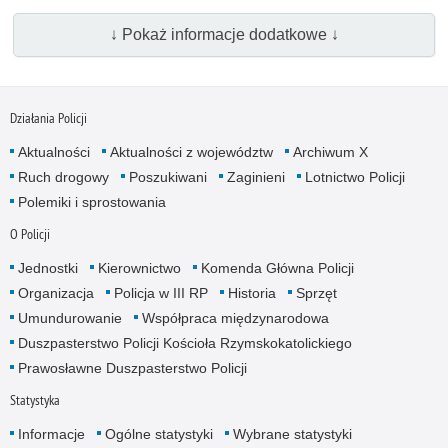
↓ Pokaż informacje dodatkowe ↓
Działania Policji
Aktualności
Aktualności z województw
Archiwum X
Ruch drogowy
Poszukiwani
Zaginieni
Lotnictwo Policji
Polemiki i sprostowania
O Policji
Jednostki
Kierownictwo
Komenda Główna Policji
Organizacja
Policja w III RP
Historia
Sprzęt
Umundurowanie
Współpraca międzynarodowa
Duszpasterstwo Policji Kościoła Rzymskokatolickiego
Prawosławne Duszpasterstwo Policji
Statystyka
Informacje
Ogólne statystyki
Wybrane statystyki