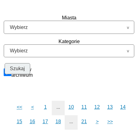
Miasta
Kategorie
Szukaj w
archiwum
<<
<
1
...
10
11
12
13
14
15
16
17
18
...
21
>
>>