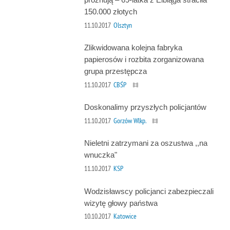
150.000 złotych
11.10.2017
Olsztyn
Zlikwidowana kolejna fabryka
papierosów i rozbita zorganizowana
grupa przestępcza
11.10.2017
CBŚP
Doskonalimy przyszłych policjantów
11.10.2017
Gorzów Wlkp.
Nieletni zatrzymani za oszustwa ,,na
wnuczka"
11.10.2017
KSP
Wodzisławscy policjanci zabezpieczali
wizytę głowy państwa
10.10.2017
Katowice