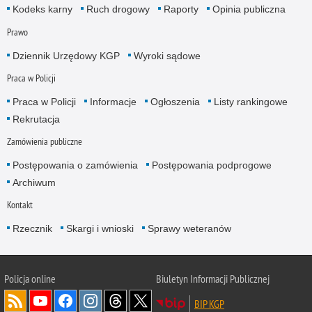
Kodeks karny
Ruch drogowy
Raporty
Opinia publiczna
Prawo
Dziennik Urzędowy KGP
Wyroki sądowe
Praca w Policji
Praca w Policji
Informacje
Ogłoszenia
Listy rankingowe
Rekrutacja
Zamówienia publiczne
Postępowania o zamówienia
Postępowania podprogowe
Archiwum
Kontakt
Rzecznik
Skargi i wnioski
Sprawy weteranów
Policja
online
Biuletyn Informacji Publicznej
BIP KGP