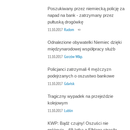
Poszukiwany przez niemiecką policję za
napad na bank - zatrzymany przez
pułtuską drogówkę
11.10.2017
Radom
Odnalezione obywatelki Niemiec dzięki
międzynarodowej współpracy służb
11.10.2017
Gorzów Wlkp.
Policjanci zatrzymali 4 mężczyzn
podejrzanych o oszustwo bankowe
11.10.2017
Gdańsk
Tragiczny wypadek na przejeździe
kolejowym
11.10.2017
Lublin
KWP: Bądź czujny! Oszuści nie
próżnują – 69-latka z Elbląga straciła