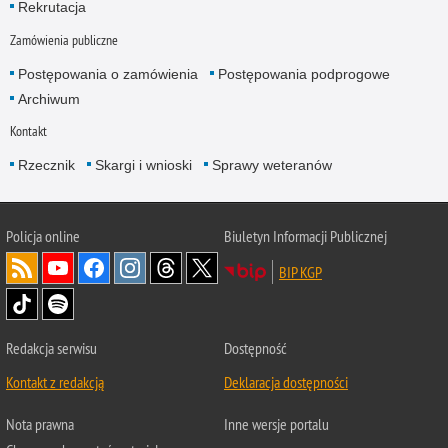
Rekrutacja
Zamówienia publiczne
Postępowania o zamówienia
Postępowania podprogowe
Archiwum
Kontakt
Rzecznik
Skargi i wnioski
Sprawy weteranów
Policja
online
Biuletyn Informacji Publicznej
BIP KGP
Redakcja serwisu
Dostępność
Kontakt z redakcją
Deklaracja dostępności
Nota prawna
Inne wersje portalu