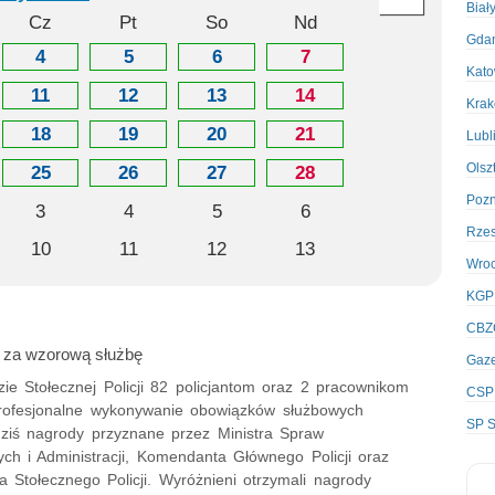
Biał
Cz
Pt
So
Nd
Gda
4
5
6
7
Kato
11
12
13
14
Kra
18
19
20
21
Lubl
Olsz
25
26
27
28
Poz
3
4
5
6
Rze
10
11
12
13
Wro
KGP
CBZ
 za wzorową służbę
Gaze
e Stołecznej Policji 82 policjantom oraz 2 pracownikom
CSP
 profesjonalne wykonywanie obowiązków służbowych
SP S
ziś nagrody przyznane przez Ministra Spraw
ch i Administracji, Komendanta Głównego Policji oraz
 Stołecznego Policji. Wyróżnieni otrzymali nagrody