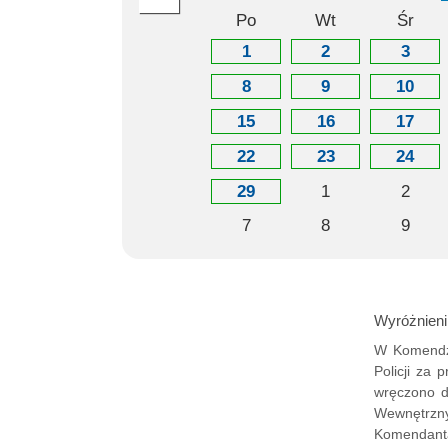
Po
Wt
Śr
1
2
3
8
9
10
15
16
17
22
23
24
29
1
2
7
8
9
Wyróżnieni
W Komendzi
Policji za
wręczono d
Wewnętrzny
Komendanta