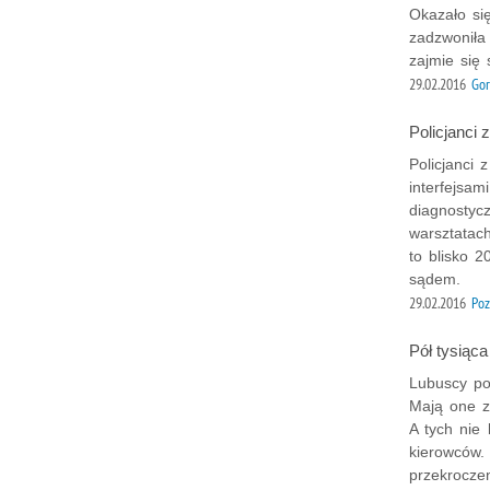
Okazało si
zadzwoniła 
zajmie się 
29.02.2016
Gor
Policjanci 
Policjanci
interfejsa
diagnostyc
warsztatac
to blisko 
sądem.
29.02.2016
Po
Pół tysiąc
Lubuscy pol
Mają one z
A tych nie 
kierowców.
przekroczen