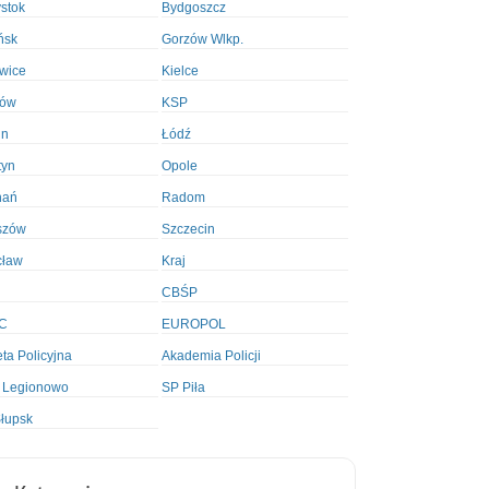
ystok
Bydgoszcz
ńsk
Gorzów Wlkp.
wice
Kielce
ków
KSP
in
Łódź
tyn
Opole
nań
Radom
szów
Szczecin
cław
Kraj
CBŚP
C
EUROPOL
ta Policyjna
Akademia Policji
 Legionowo
SP Piła
łupsk