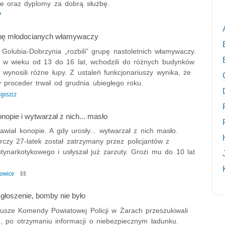
e oraz dyplomy za dobrą służbę.
P
upę młodocianych włamywaczy
z Golubia-Dobrzynia „rozbili” grupę nastoletnich włamywaczy.
, w wieku od 13 do 16 lat, wchodzili do różnych budynków
 wynosili różne łupy. Z ustaleń funkcjonariuszy wynika, że
y proceder trwał od grudnia ubiegłego roku.
goszcz
nopie i wytwarzał z nich... masło
rawiał konopie. A gdy urosły... wytwarzał z nich masło.
rczy 27-latek został zatrzymany przez policjantów z
tynarkotykowego i usłyszał już zarzuty. Grozi mu do 10 lat
towice
głoszenie, bomby nie było
iusze Komendy Powiatowej Policji w Żarach przeszukiwali
u, po otrzymaniu informacji o niebezpiecznym ładunku.