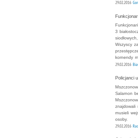
29.02.2016
Gor
Funkcjonar
Funkcjonari
3 białosto
siodłowych
Wszyscy zat
przestępcze
komendy mie
29.02.2016
Bia
Policjanci 
Mszczonowsc
Salamon be
Mszczonowi
znajdowali
musieli wej
osoby.
29.02.2016
Ra