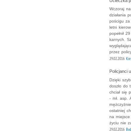
Ucieczka pr
Wczoraj na
działania p
pościgu za 
letni kiero
popełnił 2
karnych. S
wyglądając
przez polic
29.02.2016
Kie
Policjanci 
Dzięki szyb
doszło do t
chciał się 
- mł. asp. 
mężczyźnie
ostatniej c
na miejsce
życiu nie 
29.02.2016
Byd