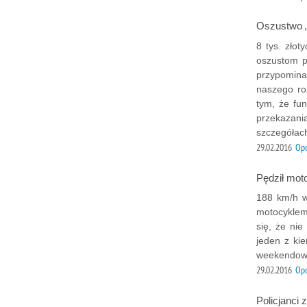
Oszustwo „
8 tys. złot
oszustom p
przypominaj
naszego ro
tym, że fu
przekazania
szczegółac
29.02.2016
Opo
Pędził mot
188 km/h w
motocyklem
się, że ni
jeden z ki
weekendowe
29.02.2016
Op
Policjanci 