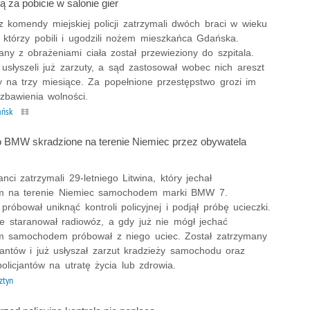
 za pobicie w salonie gier
z komendy miejskiej policji zatrzymali dwóch braci w wieku
, którzy pobili i ugodzili nożem mieszkańca Gdańska.
ny z obrażeniami ciała został przewieziony do szpitala.
usłyszeli już zarzuty, a sąd zastosował wobec nich areszt
 na trzy miesiące. Za popełnione przestępstwo grozi im
zbawienia wolności.
ańsk
BMW skradzione na terenie Niemiec przez obywatela
janci zatrzymali 29-letniego Litwina, który jechał
ym na terenie Niemiec samochodem marki BMW 7.
róbował uniknąć kontroli policyjnej i podjął próbę ucieczki.
ie staranował radiowóz, a gdy już nie mógł jechać
m samochodem próbował z niego uciec. Został zatrzymany
jantów i już usłyszał zarzut kradzieży samochodu oraz
olicjantów na utratę życia lub zdrowia.
ztyn