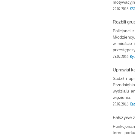
motywacyjn
29.02.2016
KS
Rozbili gr
Policjanci 
Młodzieńcy
w mieście i
przestępcz
29.02.2016
Byd
Uprawiał ko
Sadził i up
Przedsiębio
wydziału an
więzienia.
29.02.2016
Ka
Fałszywe z
Funkcjonar
teren park