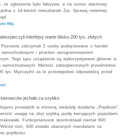
ę, że zgłoszenie było fałszywe, a na numer alarmowy
jedna z 14-letnich mieszkanek Żar. Sprawą nieletniej
sąd.
zów Wlkp.
zabezpieczyli interfejsy warte blisko 200 tys. złotych
 z Poznania zatrzymali 2 osoby podejrzewane o handel
mi samochodowymi i pirackim oprogramowaniem
znym. Tego typu urządzenia są wykorzystywane głównie w
h samochodowych. Wartość zabezpieczonych przedmiotów
200 tys. Mężczyźni za to przestępstwo odpowiedzą przed
znań
a kierowców jechało za szybko
icjanci prowadzili w minioną niedzielę działania „Prędkość”.
wrócić uwagę na zbyt szybką jazdę kierujących pojazdami.
brakowało. Funkcjonariusze skontrolowali niemal 800
 Wśród nich, 500 zostało ukaranych mandatami za
ie prędkości.