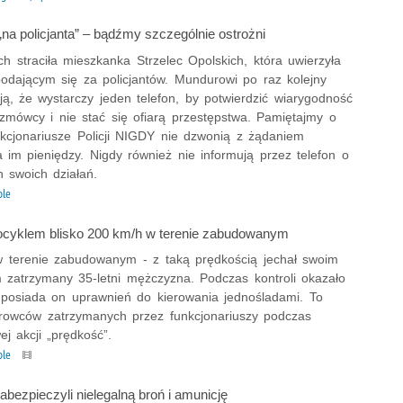
na policjanta” – bądźmy szczególnie ostrożni
ych straciła mieszkanka Strzelec Opolskich, która uwierzyła
odającym się za policjantów. Mundurowi po raz kolejny
ą, że wystarczy jeden telefon, by potwierdzić wiarygodność
zmówcy i nie stać się ofiarą przestępstwa. Pamiętajmy o
nkcjonariusze Policji NIGDY nie dzwonią z żądaniem
 im pieniędzy. Nigdy również nie informują przez telefon o
h swoich działań.
le
ocyklem blisko 200 km/h w terenie zabudowanym
 terenie zabudowanym - z taką prędkością jechał swoim
 zatrzymany 35-letni mężczyzna. Podczas kontroli okazało
e posiada on uprawnień do kierowania jednośladami. To
erowców zatrzymanych przez funkcjonariuszy podczas
j akcji „prędkość”.
ole
zabezpieczyli nielegalną broń i amunicję