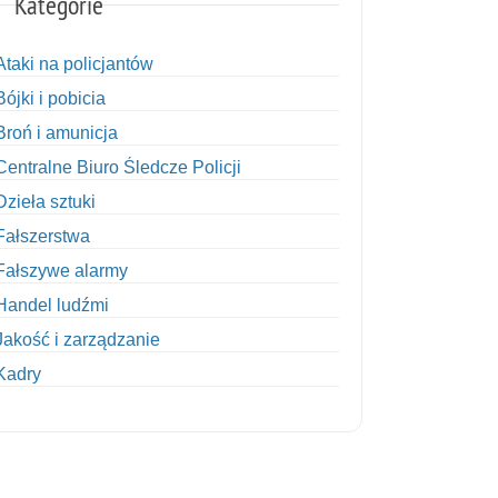
Kategorie
Ataki na policjantów
Bójki i pobicia
Broń i amunicja
Centralne Biuro Śledcze Policji
Dzieła sztuki
Fałszerstwa
Fałszywe alarmy
Handel ludźmi
Jakość i zarządzanie
Kadry
Kobiety w Policji
Korupcja
Kradzież