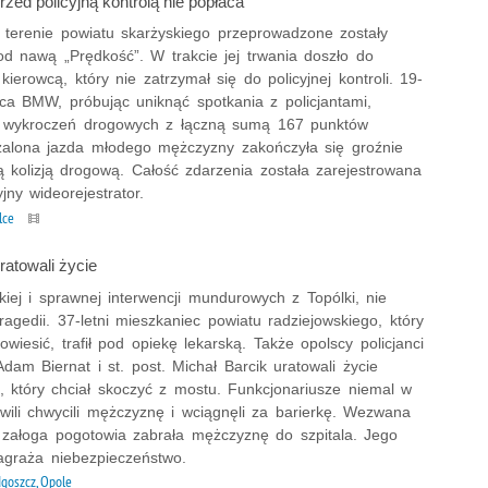
zed policyjną kontrolą nie popłaca
 terenie powiatu skarżyskiego przeprowadzone zostały
od nawą „Prędkość”. W trakcie jej trwania doszło do
kierowcą, który nie zatrzymał się do policyjnej kontroli. 19-
wca BMW, próbując uniknąć spotkania z policjantami,
9 wykroczeń drogowych z łączną sumą 167 punktów
zalona jazda młodego mężczyzny zakończyła się groźnie
ą kolizją drogową. Całość zdarzenia została zarejestrowana
yjny wideorejestrator.
lce
uratowali życie
kiej i sprawnej interwencji mundurowych z Topólki, nie
ragedii. 37-letni mieszkaniec powiatu radziejowskiego, który
powiesić, trafił pod opiekę lekarską. Także opolscy policjanci
Adam Biernat i st. post. Michał Barcik uratowali życie
, który chciał skoczyć z mostu. Funkcjonariusze niemal w
hwili chwycili mężczyznę i wciągnęli za barierkę. Wezwana
 załoga pogotowia zabrała mężczyznę do szpitala. Jego
zagraża niebezpieczeństwo.
goszcz, Opole