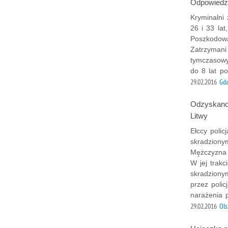
Odpowiedzą
Kryminalni 
26 i 33 lat
Poszkodowa
Zatrzymani 
tymczasowy
do 8 lat po
29.02.2016
Gd
Odzyskano 
Litwy
Ełccy polic
skradzion
Mężczyzna p
W jej trakc
skradziony
przez polic
narażenia p
29.02.2016
Ols