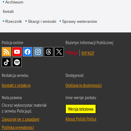
Archiwum
Kontakt
Rzecznik
Skargi i wnioski
Sprawy weteranów
Policja
online
Biuletyn Informacji Publicznej
BIP KGP
Redakcja serwisu
Dostępność
Kontakt z redakcją
Deklaracja dostępności
Nota prawna
Inne wersje portalu
Chcesz wykorzystać materiał
Wersja tekstowa
z serwisu Policja.pl.
About Polish Police
Zapoznaj się z zasadami
Polityka prywatności