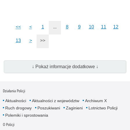
<<
<
1
...
8
9
10
11
12
13
>
>>
↓ Pokaż informacje dodatkowe ↓
Działania Policji
Aktualności
Aktualności z województw
Archiwum X
Ruch drogowy
Poszukiwani
Zaginieni
Lotnictwo Policji
Polemiki i sprostowania
O Policji