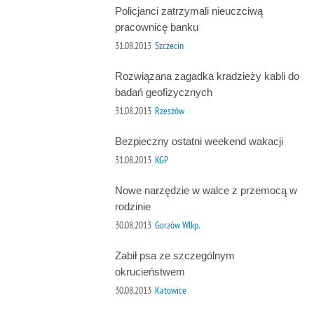
Policjanci zatrzymali nieuczciwą
pracownicę banku
31.08.2013
Szczecin
Rozwiązana zagadka kradzieży kabli do
badań geofizycznych
31.08.2013
Rzeszów
Bezpieczny ostatni weekend wakacji
31.08.2013
KGP
Nowe narzędzie w walce z przemocą w
rodzinie
30.08.2013
Gorzów Wlkp.
Zabił psa ze szczególnym
okrucieństwem
30.08.2013
Katowice