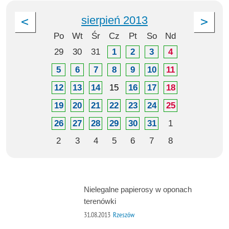
sierpień 2013
Po
Wt
Śr
Cz
Pt
So
Nd
29
30
31
1
2
3
4
5
6
7
8
9
10
11
12
13
14
15
16
17
18
19
20
21
22
23
24
25
26
27
28
29
30
31
1
2
3
4
5
6
7
8
Nielegalne papierosy w oponach
terenówki
31.08.2013
Rzeszów