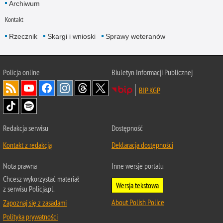
Archiwum
Kontakt
Rzecznik
Skargi i wnioski
Sprawy weteranów
Policja
online
Biuletyn Informacji Publicznej
BIP KGP
Redakcja serwisu
Dostępność
Kontakt z redakcją
Deklaracja dostępności
Nota prawna
Inne wersje portalu
Chcesz wykorzystać materiał
Wersja tekstowa
z serwisu Policja.pl.
About Polish Police
Zapoznaj się z zasadami
Polityka prywatności