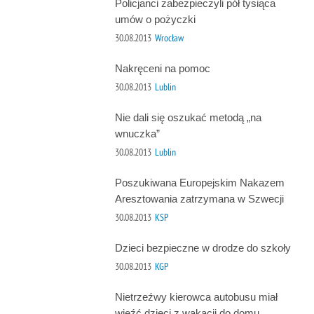
Policjanci zabezpieczyli pół tysiąca
umów o pożyczki
30.08.2013
Wrocław
Nakręceni na pomoc
30.08.2013
Lublin
Nie dali się oszukać metodą „na
wnuczka”
30.08.2013
Lublin
Poszukiwana Europejskim Nakazem
Aresztowania zatrzymana w Szwecji
30.08.2013
KSP
Dzieci bezpieczne w drodze do szkoły
30.08.2013
KGP
Nietrzeźwy kierowca autobusu miał
wieźć dzieci z wakacji do domu