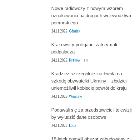
Nowe radiowozy z nowym wzorem
oznakowania na drogach województwa
pomorskiego
24.11.2022
Gdańsk
Krakowscy policjanci zatrzymali
podpalacza
24.11.2022
Kraków
Kradzież szczególnie zuchwała na
szkodę obywatelki Ukrainy – złodziej
uniemożliwił kobiecie powrót do kraju
24.11.2022
Wrocław
Podawali się za przedstawicieli telewizji
by wyłudzić dane osobowe
24.11.2022
Łódź
18-latek pomylił obszar zabudowany z