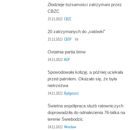
Złodzieje tożsamości zatrzymani przez
CBZC
25.11.2022
CBZC
20 zatrzymanych do „vatówki”
25.11.2022
CBŚP
Ostatnia partia bmw
24.11.2022
KGP
Spowodowała kolizję, a później uciekała
przed patrolem. Okazało się, że była
nietrzeźwa
24.11.2022
Bydgoszcz
Świetna współpraca służb ratowniczych
doprowadziła do odnalezienia 76-latka na
terenie Świebodzic
24.11.2022
Wrocław