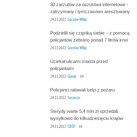
30 zarzutów za oszustwa internetowe -
zatrzymany i tymczasowo aresztowany
24.11.2022
Gorzów Wlkp.
Podzielili się cząstką siebie – z pomocą
policjantów zebrano ponad 7 litrów krwi
24.11.2022
Gorzów Wlkp.
Uciekał ulicami miasta przed
policjantami
24.11.2022
Opole
Policjanci ratowali ludzi z pożaru
24.11.2022
Szczecin
Sterydy warte 5,4 mln zł sprzedali
wysyłkowo do kilkudziesięciu krajów
24.11.2022
CBŚP