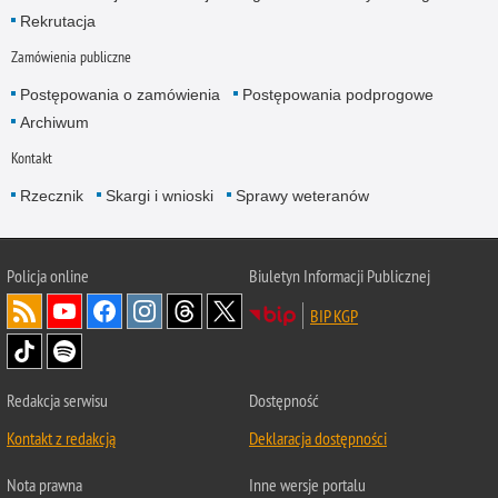
Rekrutacja
Zamówienia publiczne
Postępowania o zamówienia
Postępowania podprogowe
Archiwum
Kontakt
Rzecznik
Skargi i wnioski
Sprawy weteranów
Policja
online
Biuletyn Informacji Publicznej
BIP KGP
Redakcja serwisu
Dostępność
Kontakt z redakcją
Deklaracja dostępności
Nota prawna
Inne wersje portalu