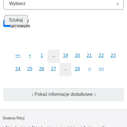
Szukaj w
archiwum
<<
<
1
...
19
20
21
22
23
24
25
26
27
...
29
>
>>
↓ Pokaż informacje dodatkowe ↓
Działania Policji