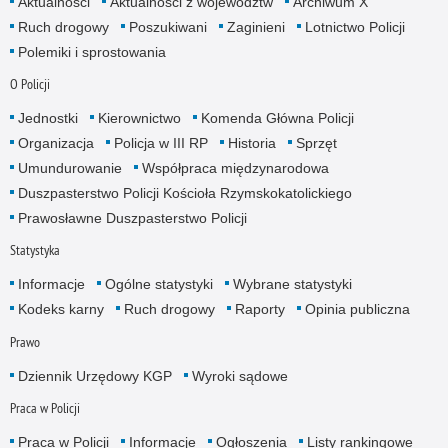
Aktualności
Aktualności z województw
Archiwum X
Ruch drogowy
Poszukiwani
Zaginieni
Lotnictwo Policji
Polemiki i sprostowania
O Policji
Jednostki
Kierownictwo
Komenda Główna Policji
Organizacja
Policja w III RP
Historia
Sprzęt
Umundurowanie
Współpraca międzynarodowa
Duszpasterstwo Policji Kościoła Rzymskokatolickiego
Prawosławne Duszpasterstwo Policji
Statystyka
Informacje
Ogólne statystyki
Wybrane statystyki
Kodeks karny
Ruch drogowy
Raporty
Opinia publiczna
Prawo
Dziennik Urzędowy KGP
Wyroki sądowe
Praca w Policji
Praca w Policji
Informacje
Ogłoszenia
Listy rankingowe