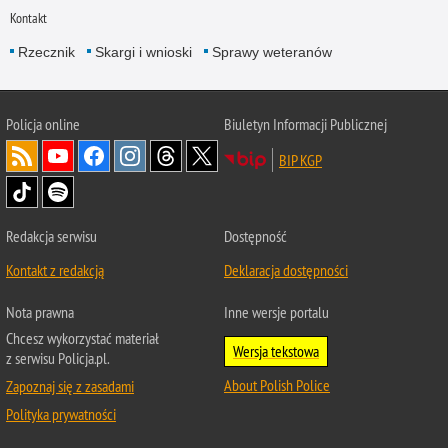
Kontakt
Rzecznik
Skargi i wnioski
Sprawy weteranów
Policja
online
Biuletyn Informacji Publicznej
BIP KGP
Redakcja serwisu
Dostępność
Kontakt z redakcją
Deklaracja dostępności
Nota prawna
Inne wersje portalu
Chcesz wykorzystać materiał
Wersja tekstowa
z serwisu Policja.pl.
About Polish Police
Zapoznaj się z zasadami
Polityka prywatności