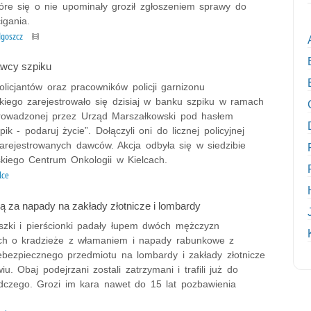
óre się o nie upominały groził zgłoszeniem sprawy do
igania.
dgoszcz
awcy szpiku
olicjantów oraz pracowników policji garnizonu
skiego zarejestrowało się dzisiaj w banku szpiku w ramach
prowadzonej przez Urząd Marszałkowski pod hasłem
pik - podaruj życie”. Dołączyli oni do licznej policyjnej
zarejestrowanych dawców. Akcja odbyła się w siedzibie
skiego Centrum Onkologii w Kielcach.
lce
 za napady na zakłady złotnicze i lombardy
uszki i pierścionki padały łupem dwóch mężczyzn
ch o kradzieże z włamaniem i napady rabunkowe z
ebezpiecznego przedmiotu na lombardy i zakłady złotnicze
u. Obaj podejrzani zostali zatrzymani i trafili już do
edczego. Grozi im kara nawet do 15 lat pozbawienia