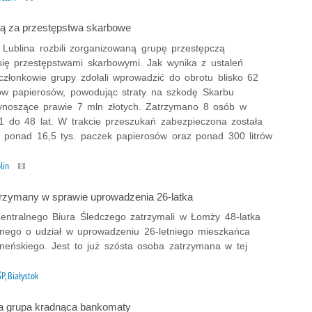
ą za przestępstwa skarbowe
z Lublina rozbili zorganizowaną grupę przestępczą
się przestępstwami skarbowymi. Jak wynika z ustaleń
członkowie grupy zdołali wprowadzić do obrotu blisko 62
nów papierosów, powodując straty na szkodę Skarbu
noszące prawie 7 mln złotych. Zatrzymano 8 osób w
1 do 48 lat. W trakcie przeszukań zabezpieczona została
, ponad 16,5 tys. paczek papierosów oraz ponad 300 litrów
lin
trzymany w sprawie uprowadzenia 26-latka
 Centralnego Biura Śledczego zatrzymali w Łomży 48-latka
nego o udział w uprowadzeniu 26-letniego mieszkańca
lneńskiego. Jest to już szósta osoba zatrzymana w tej
P, Białystok
a grupa kradnąca bankomaty