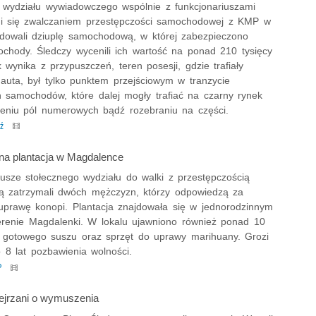
 z wydziału wywiadowczego wspólnie z funkcjonariuszami
i się zwalczaniem przestępczości samochodowej z KMP w
widowali dziuplę samochodową, w której zabezpieczono
ochody. Śledczy wycenili ich wartość na ponad 210 tysięcy
k wynika z przypuszczeń, teren posesji, gdzie trafiały
 auta, był tylko punktem przejściowym w tranzycie
h samochodów, które dalej mogły trafiać na czarny rynek
ieniu pól numerowych bądź rozebraniu na części.
dź
na plantacja w Magdalence
iusze stołecznego wydziału do walki z przestępczością
ą zatrzymali dwóch mężczyzn, którzy odpowiedzą za
 uprawę konopi. Plantacja znajdowała się w jednorodzinnym
renie Magdalenki. W lokalu ujawniono również ponad 10
 gotowego suszu oraz sprzęt do uprawy marihuany. Grozi
 8 lat pozbawienia wolności.
P
ejrzani o wymuszenia