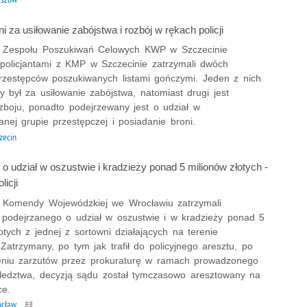
 za usiłowanie zabójstwa i rozbój w rękach policji
 z Zespołu Poszukiwań Celowych KWP w Szczecinie
 policjantami z KMP w Szczecinie zatrzymali dwóch
rzestępców poszukiwanych listami gończymi. Jeden z nich
 był za usiłowanie zabójstwa, natomiast drugi jest
zboju, ponadto podejrzewany jest o udział w
nej grupie przestępczej i posiadanie broni.
zecin
o udział w oszustwie i kradzieży ponad 5 milionów złotych -
licji
 z Komendy Wojewódzkiej we Wrocławiu zatrzymali
podejrzanego o udział w oszustwie i w kradzieży ponad 5
otych z jednej z sortowni działających na terenie
Zatrzymany, po tym jak trafił do policyjnego aresztu, po
eniu zarzutów przez prokuraturę w ramach prowadzonego
śledztwa, decyzją sądu został tymczasowo aresztowany na
ce.
ocław