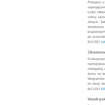
Policjanci
zajmującym
Łodzi zlik
cztery sam
złotych. Ja
skradzione
kradzionyc
po przerob
06.12.2012
Łó
Zlikwidowa
Funkcjonar
narkotykow
nielegalną
domu na te
kilogramów
im teraz do
06.12.2012
KS
Wpadli pod