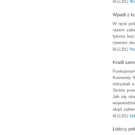
06.12.2012
Wr
Wpadli z k
W ręce pol
razem zabe
tytoniu be
również dw
06.12.2012
Po
Kradli sam
Funkcjonar
Komendy Wo
odzyskali 
Stróże praw
Jak się oka
województw
skąd zabier
06.12.2012
Łód
Łódzcy poli