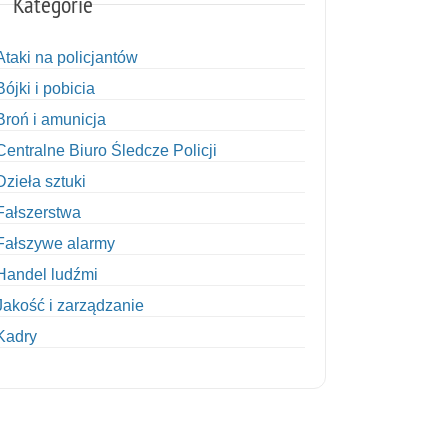
Kategorie
Ataki na policjantów
Bójki i pobicia
Broń i amunicja
Centralne Biuro Śledcze Policji
Dzieła sztuki
Fałszerstwa
Fałszywe alarmy
Handel ludźmi
Jakość i zarządzanie
Kadry
Kobiety w Policji
Korupcja
Kradzież