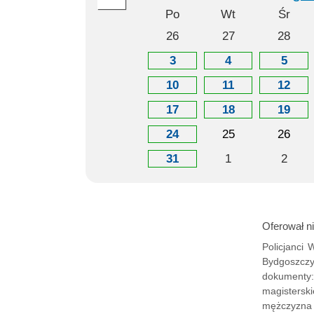
Po
Wt
Śr
26
27
28
3
4
5
10
11
12
17
18
19
24
25
26
31
1
2
Oferował n
Policjanci
Bydgoszczy
dokumenty:
magisterski
mężczyzna 