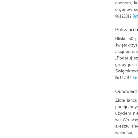
osobom, kt
organów śc
06.12.2012
By
Policyjni d
Blisko 50 p
świętokrzy
akcji prze
„Podaruj sz
grupy już 
Świętokrzy
06.12.2012
Kie
Odpowiedzą
Złote łańc
podejrzany
użyciem ni
we Wrocławi
aresztu śl
wolności.