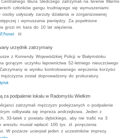
z Centralnego Biura Śledczego zatrzymali na terenie Warmii
terech członków gangu trudniącego się wymuszeniami.
 osoby usłyszały zarzuty działania w zorganizowanej
estępczej i wymuszania pieniędzy. Za popełnione
a grozi im kara do 10 lat więzienia.
P, Poznań
any urzędnik zatrzymany
iusze z Komendy Wojewódzkiej Policji w Białymstoku
 na gorącym uczynku łapownictwa 52-letniego nieuczciwego
 Zatrzymany w wyniku kontrolowanego wręczenia korzyści
 mężczyzna został doprowadzony do prokuratury.
łystok
 za podpalenie lokalu w Radomyślu Wielkim
olicjanci zatrzymali mężczyzn podejrzanych o podpalenie
którym odbywała się impreza andrzejkowa. Jeden z
h, 33-latek z powiatu dębickiego, aby nie trafić na 3
 aresztu musiał wpłacić 100 tys. zł. poręczenia
o. W pożarze ucierpiał jeden z uczestników imprezy.
eszów