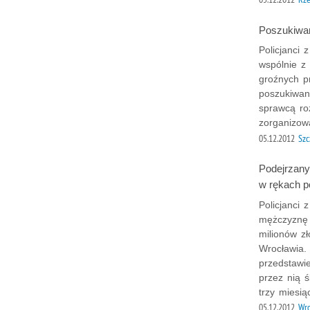
Poszukiwani
Policjanci
wspólnie z
groźnych p
poszukiwany
sprawcą ro
zorganizowa
05.12.2012
Szc
Podejrzany 
w rękach po
Policjanci
mężczyznę 
milionów zł
Wrocławia. 
przedstawi
przez nią 
trzy miesią
05.12.2012
Wr