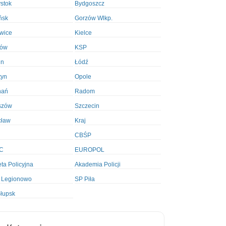
ystok
Bydgoszcz
ńsk
Gorzów Wlkp.
wice
Kielce
ków
KSP
in
Łódź
tyn
Opole
nań
Radom
szów
Szczecin
cław
Kraj
CBŚP
C
EUROPOL
ta Policyjna
Akademia Policji
 Legionowo
SP Piła
łupsk