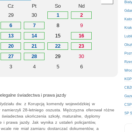
Biał
Cz
Pt
So
Nd
Gda
29
30
1
2
Kato
6
7
8
9
Kra
13
14
15
16
Lubl
Olsz
20
21
22
23
Poz
27
28
29
30
Rze
3
4
5
6
Wro
KGP
CBZ
ielegalne świadectwa i prawa jazdy
Gaze
 Wydziału dw. z Korupcją komendy wojewódzkiej w
CSP
 namierzyli 28-letniego oszusta. Mężczyzna oferował różne
SP S
 świadectwa ukończenia szkoły, maturalne, dyplomy
e i prawa jazdy. Jak wynika z ustaleń policjantów,
wcale nie miał zamiaru dostarczać dokumentów, a