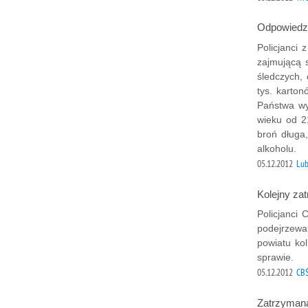
Odpowiedz
Policjanci 
zajmującą 
śledczych, 
tys. karto
Państwa wy
wieku od 2
broń długa
alkoholu.
05.12.2012
Lub
Kolejny za
Policjanci
podejrzewa
powiatu ko
sprawie.
05.12.2012
CBŚ
Zatrzyman