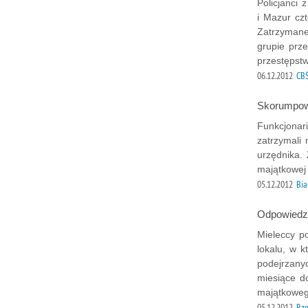
Policjanci 
i Mazur cz
Zatrzymane
grupie prz
przestępstw
06.12.2012
CBŚ
Skorumpow
Funkcjonar
zatrzymali
urzędnika.
majątkowej
05.12.2012
Bia
Odpowiedzą
Mieleccy p
lokalu, w 
podejrzanyc
miesiące do
majątkoweg
05.12.2012
Rz