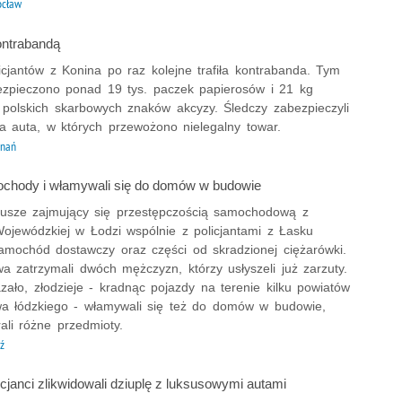
ocław
ontrabandą
icjantów z Konina po raz kolejne trafiła kontrabanda. Tym
zpieczono ponad 19 tys. paczek papierosów i 21 kg
z polskich skarbowych znaków akcyzy. Śledczy zabezpieczyli
a auta, w których przewożono nielegalny towar.
znań
ochody i włamywali się do domów w budowie
iusze zajmujący się przestępczością samochodową z
jewódzkiej w Łodzi wspólnie z policjantami z Łasku
samochód dostawczy oraz części od skradzionej ciężarówki.
a zatrzymali dwóch mężczyzn, którzy usłyszeli już zarzuty.
zało, złodzieje - kradnąc pojazdy na terenie kilku powiatów
a łódzkiego - włamywali się też do domów w budowie,
ali różne przedmioty.
ź
cjanci zlikwidowali dziuplę z luksusowymi autami